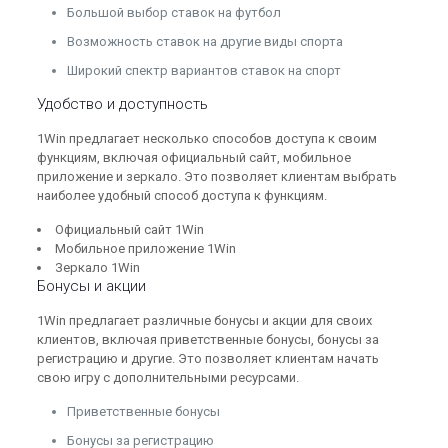
Большой выбор ставок на футбол
Возможность ставок на другие виды спорта
Широкий спектр вариантов ставок на спорт
Удобство и доступность
1Win предлагает несколько способов доступа к своим
функциям, включая официальный сайт, мобильное
приложение и зеркало. Это позволяет клиентам выбрать
наиболее удобный способ доступа к функциям.
Официальный сайт 1Win
Мобильное приложение 1Win
Зеркало 1Win
Бонусы и акции
1Win предлагает различные бонусы и акции для своих
клиентов, включая приветственные бонусы, бонусы за
регистрацию и другие. Это позволяет клиентам начать
свою игру с дополнительными ресурсами.
Приветственные бонусы
Бонусы за регистрацию