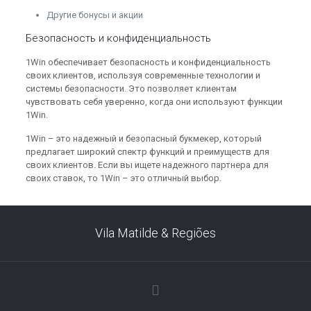
Другие бонусы и акции
Безопасность и конфиденциальность
1Win обеспечивает безопасность и конфиденциальность
своих клиентов, используя современные технологии и
системы безопасности. Это позволяет клиентам
чувствовать себя уверенно, когда они используют функции
1Win.
1Win – это надежный и безопасный букмекер, который
предлагает широкий спектр функций и преимуществ для
своих клиентов. Если вы ищете надежного партнера для
своих ставок, то 1Win – это отличный выбор.
Vila Matilde & Regiões