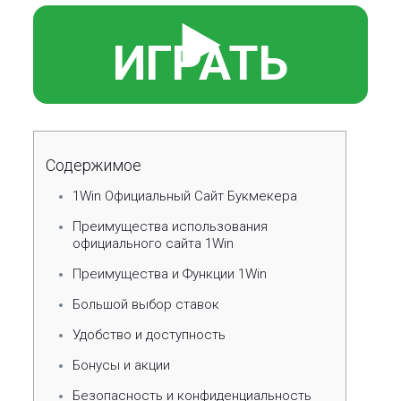
▶️
ИГРАТЬ
Содержимое
1Win Официальный Сайт Букмекера
Преимущества использования
официального сайта 1Win
Преимущества и Функции 1Win
Большой выбор ставок
Удобство и доступность
Бонусы и акции
Безопасность и конфиденциальность