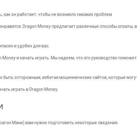
, как он работает, чтобы не возникло никаких проблем.
понравится. Dragon Money предлагает различные способы оплаты, 
пасен и удобен для вас.
n Money и начать играть. Мы надеем, что это руководство поможет
но быть осторожным, избегая мошеннических сайтов, которые могу
чать играть в Dragon Money.
и
рагон Мани) вам нужно подготовить некоторые сведения.