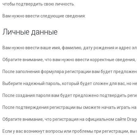
чтобы подтвердить свою личность.
Вам нужно ввести следующие сведения:
Личные данные
Вам нужно ввести ваше имя, фамилию, дату рождения и адрес эл
Обратите внимание, что вам нужно ввести корректные сведения,
После заполнения формуляра регистрации вам будет предложено
Выберите надежный пароль, который будет сложен для вас, но не
После создания пароля вам будет предложено подтвердить реги
После подтверждения регистрации вы сможете начать играть на 
Обратите внимание, что регистрация на официальном сайте Drag
Если у вас возникнут вопросы или проблемы при регистрации, в