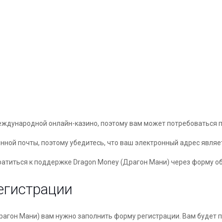
международной онлайн-казино, поэтому вам может потребоваться 
ной почты, поэтому убедитесь, что ваш электронный адрес являе
братиться к поддержке Dragon Money (Драгон Мани) через форму о
егистрации
рагон Мани) вам нужно заполнить форму регистрации. Вам будет п