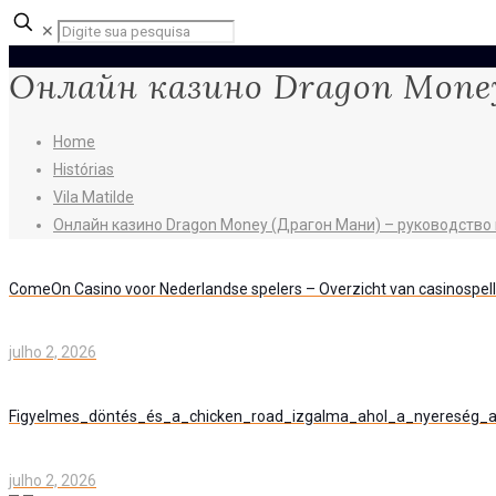
✕
Онлайн казино Dragon Money
Home
Histórias
Vila Matilde
Онлайн казино Dragon Money (Драгон Мани) – руководство
ComeOn Casino voor Nederlandse spelers – Overzicht van casinospel
julho 2, 2026
Figyelmes_döntés_és_a_chicken_road_izgalma_ahol_a_nyereség_a
julho 2, 2026