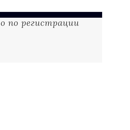
во по регистрации