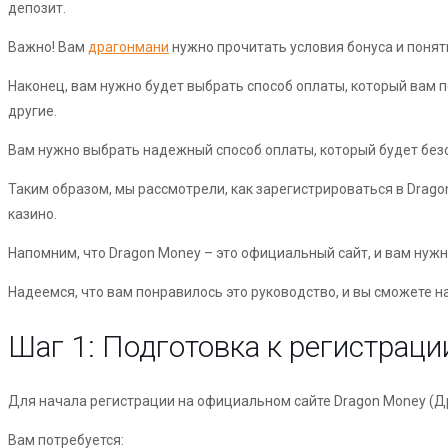
депозит.
Важно! Вам
драгонмани
нужно прочитать условия бонуса и понять
Наконец, вам нужно будет выбрать способ оплаты, который вам 
другие.
Вам нужно выбрать надежный способ оплаты, который будет безо
Таким образом, мы рассмотрели, как зарегистрироваться в Drago
казино.
Напомним, что Dragon Money – это официальный сайт, и вам нуж
Надеемся, что вам понравилось это руководство, и вы сможете на
Шаг 1: Подготовка к регистраци
Для начала регистрации на официальном сайте Dragon Money (Д
Вам потребуется: