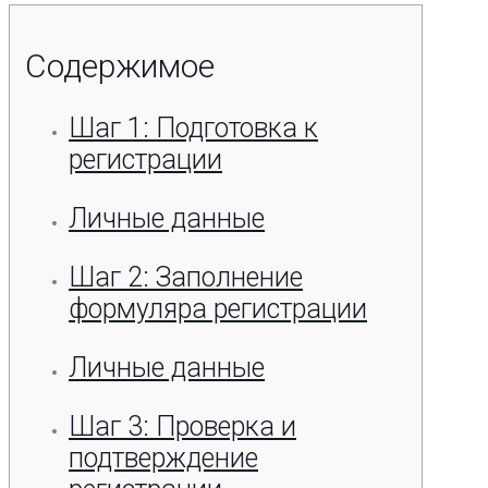
Содержимое
Шаг 1: Подготовка к
регистрации
Личные данные
Шаг 2: Заполнение
формуляра регистрации
Личные данные
Шаг 3: Проверка и
подтверждение