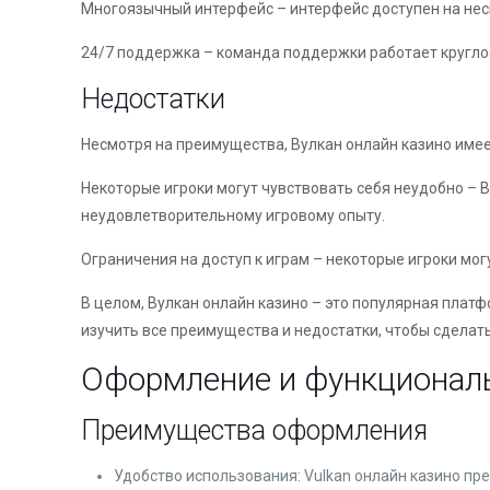
Многоязычный интерфейс – интерфейс доступен на неско
24/7 поддержка – команда поддержки работает круглос
Недостатки
Несмотря на преимущества, Вулкан онлайн казино имеет
Некоторые игроки могут чувствовать себя неудобно – 
неудовлетворительному игровому опыту.
Ограничения на доступ к играм – некоторые игроки мо
В целом, Вулкан онлайн казино – это популярная плат
изучить все преимущества и недостатки, чтобы сдела
Оформление и функциональ
Преимущества оформления
Удобство использования: Vulkan онлайн казино пр