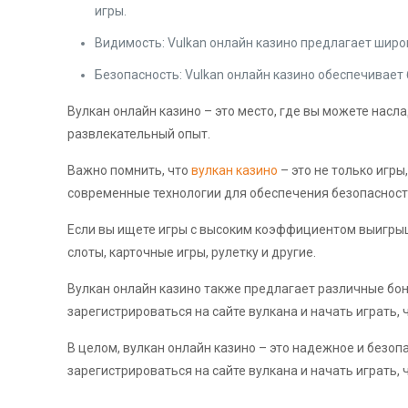
игры.
Видимость: Vulkan онлайн казино предлагает широ
Безопасность: Vulkan онлайн казино обеспечивает
Вулкан онлайн казино – это место, где вы можете насл
развлекательный опыт.
Важно помнить, что
вулкан казино
– это не только игры
современные технологии для обеспечения безопасност
Если вы ищете игры с высоким коэффициентом выигрыша,
слоты, карточные игры, рулетку и другие.
Вулкан онлайн казино также предлагает различные бон
зарегистрироваться на сайте вулкана и начать играть,
В целом, вулкан онлайн казино – это надежное и безо
зарегистрироваться на сайте вулкана и начать играть,