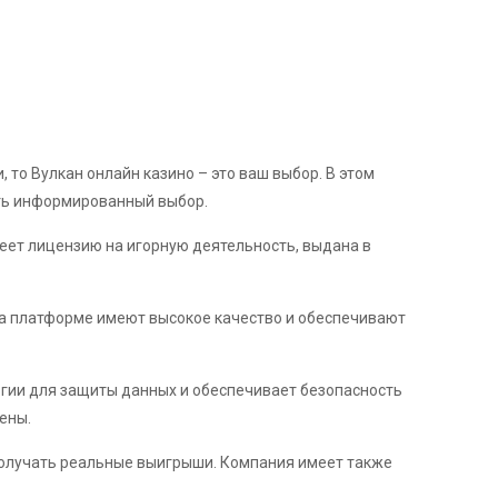
то Вулкан онлайн казино – это ваш выбор. В этом
ать информированный выбор.
еет лицензию на игорную деятельность, выдана в
ы на платформе имеют высокое качество и обеспечивают
огии для защиты данных и обеспечивает безопасность
ены.
 получать реальные выигрыши. Компания имеет также