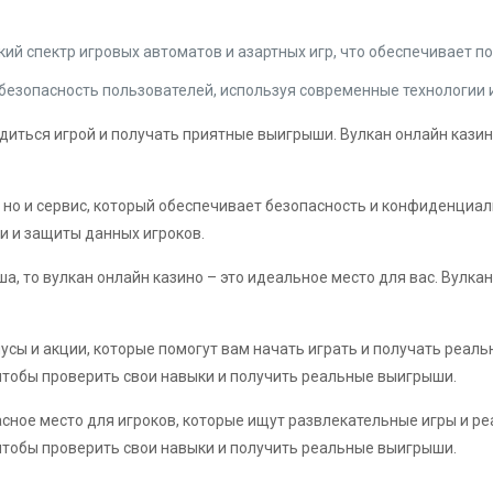
кий спектр игровых автоматов и азартных игр, что обеспечивает 
 безопасность пользователей, используя современные технологии
адиться игрой и получать приятные выигрыши. Вулкан онлайн казин
, но и сервис, который обеспечивает безопасность и конфиденциал
и и защиты данных игроков.
 то вулкан онлайн казино – это идеальное место для вас. Вулкан
усы и акции, которые помогут вам начать играть и получать реа
 чтобы проверить свои навыки и получить реальные выигрыши.
пасное место для игроков, которые ищут развлекательные игры и
 чтобы проверить свои навыки и получить реальные выигрыши.