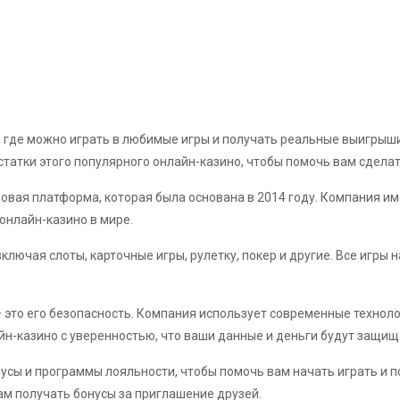
 где можно играть в любимые игры и получать реальные выигрыши, 
татки этого популярного онлайн-казино, чтобы помочь вам сдел
овая платформа, которая была основана в 2014 году. Компания им
онлайн-казино в мире.
включая слоты, карточные игры, рулетку, покер и другие. Все игр
 это его безопасность. Компания использует современные технол
айн-казино с уверенностью, что ваши данные и деньги будут защищ
нусы и программы лояльности, чтобы помочь вам начать играть и
ам получать бонусы за приглашение друзей.