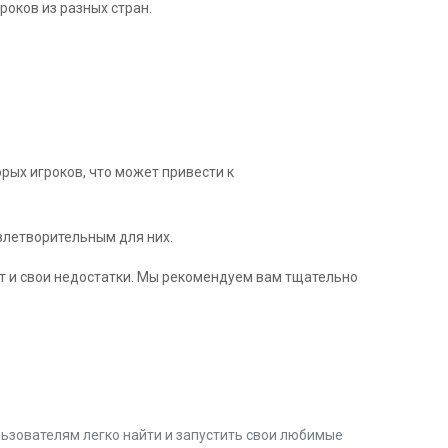
роков из разных стран.
рых игроков, что может привести к
овлетворительным для них.
ет и свои недостатки. Мы рекомендуем вам тщательно
льзователям легко найти и запустить свои любимые