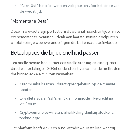
“Cash Out” functie—winsten veiligstellen vóór het einde van
de wedstrijd.
“Momentane Bets”
Deze micro‑bets zijn perfect om de adrenalinepieken tijdens live
evenementen te benutten—denk aan laatste‑minute doelpunten
of plotselinge weersveranderingen die buitensport beïnvloeden.
Betaalopties die bij de snelheid passen
Een snelle sessie begint met een snelle storting en eindigt met
directe uitbetalingen. 30Bet ondersteunt verschillende methoden
die binnen enkele minuten verwerken:
Credit/Debit kaarten—direct goedgekeurd op de meeste
kaarten.
E‑wallets zoals PayPal en Skrill—onmiddellijke credit na
verificatie.
Cryptocurrencies—instant afwikkeling dankzij blockchain
technologie.
Het platform heeft ook een auto‑withdrawal instelling waarbij