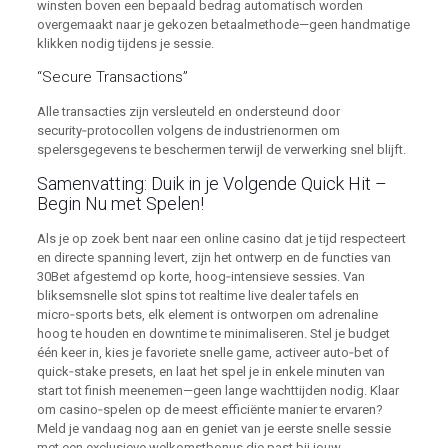
winsten boven een bepaald bedrag automatisch worden
overgemaakt naar je gekozen betaalmethode—geen handmatige
klikken nodig tijdens je sessie.
“Secure Transactions”
Alle transacties zijn versleuteld en ondersteund door
security‑protocollen volgens de industrienormen om
spelersgegevens te beschermen terwijl de verwerking snel blijft.
Samenvatting: Duik in je Volgende Quick Hit –
Begin Nu met Spelen!
Als je op zoek bent naar een online casino dat je tijd respecteert
en directe spanning levert, zijn het ontwerp en de functies van
30Bet afgestemd op korte, hoog‑intensieve sessies. Van
bliksemsnelle slot spins tot realtime live dealer tafels en
micro‑sports bets, elk element is ontworpen om adrenaline
hoog te houden en downtime te minimaliseren. Stel je budget
één keer in, kies je favoriete snelle game, activeer auto‑bet of
quick‑stake presets, en laat het spel je in enkele minuten van
start tot finish meenemen—geen lange wachttijden nodig. Klaar
om casino‑spelen op de meest efficiënte manier te ervaren?
Meld je vandaag nog aan en geniet van je eerste snelle sessie
met een exclusieve welkomstbonus die past bij jouw