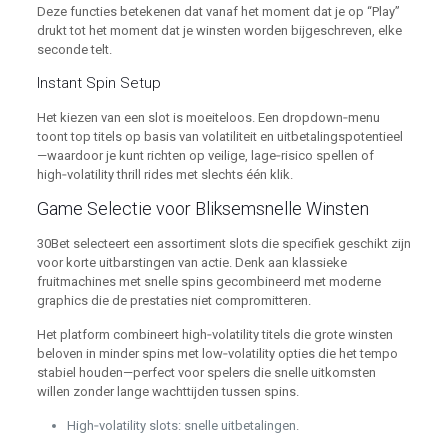
Deze functies betekenen dat vanaf het moment dat je op “Play”
drukt tot het moment dat je winsten worden bijgeschreven, elke
seconde telt.
Instant Spin Setup
Het kiezen van een slot is moeiteloos. Een dropdown‑menu
toont top titels op basis van volatiliteit en uitbetalingspotentieel
—waardoor je kunt richten op veilige, lage‑risico spellen of
high‑volatility thrill rides met slechts één klik.
Game Selectie voor Bliksemsnelle Winsten
30Bet selecteert een assortiment slots die specifiek geschikt zijn
voor korte uitbarstingen van actie. Denk aan klassieke
fruitmachines met snelle spins gecombineerd met moderne
graphics die de prestaties niet compromitteren.
Het platform combineert high‑volatility titels die grote winsten
beloven in minder spins met low‑volatility opties die het tempo
stabiel houden—perfect voor spelers die snelle uitkomsten
willen zonder lange wachttijden tussen spins.
High‑volatility slots: snelle uitbetalingen.