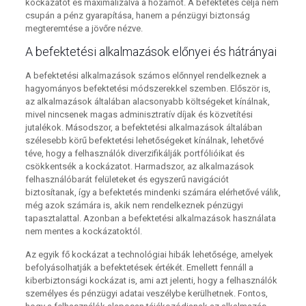
kockázatot és maximalizálva a hozamot. A befektetés célja nem
csupán a pénz gyarapítása, hanem a pénzügyi biztonság
megteremtése a jövőre nézve.
A befektetési alkalmazások előnyei és hátrányai
A befektetési alkalmazások számos előnnyel rendelkeznek a
hagyományos befektetési módszerekkel szemben. Először is,
az alkalmazások általában alacsonyabb költségeket kínálnak,
mivel nincsenek magas adminisztratív díjak és közvetítési
jutalékok. Másodszor, a befektetési alkalmazások általában
szélesebb körű befektetési lehetőségeket kínálnak, lehetővé
téve, hogy a felhasználók diverzifikálják portfólióikat és
csökkentsék a kockázatot. Harmadszor, az alkalmazások
felhasználóbarát felületeket és egyszerű navigációt
biztosítanak, így a befektetés mindenki számára elérhetővé válik,
még azok számára is, akik nem rendelkeznek pénzügyi
tapasztalattal. Azonban a befektetési alkalmazások használata
nem mentes a kockázatoktól.
Az egyik fő kockázat a technológiai hibák lehetősége, amelyek
befolyásolhatják a befektetések értékét. Emellett fennáll a
kiberbiztonsági kockázat is, ami azt jelenti, hogy a felhasználók
személyes és pénzügyi adatai veszélybe kerülhetnek. Fontos,