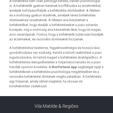
A befektetés nem csak pénzügyi kérdés, hanem pszichológiai
is. A befektetők gyakran kerülnek konfliktusba az érzelmeikkel,
amelyek befolyásolhatják a befektetési döntéseiket. A félelem
és a mohóság gyakori érzelmek, amelyek téves befektetési
döntésekhez vezethetnek. A félelem arra késztetheti a
befektetőket, hogy eladják a befektetéseiket a piaci zuhanás
közepén, míg a mohóság arra késztetheti őket, hogy túl magas
áron vásároljanak. Fontos, hogy a befektetők tudatosan kezeljék
az érzelmeiket, és racionális döntéseket hozzanak.
A befektetéshez türelemre, fegyelmezettségre és hosszú távú
gondolkodásra van szükség. Kerüld a túlzott reaktivitást a piaci
ingadozásokra, és tartsd magad a befektetési stratégiádhoz. A
befektetéshez elengedhetetlen a folyamatos tanulás és a piaci
trendek nyomon követése. A
thorfortune app
segítséget nyújt a
befektetőknek a befektetési pszichológia megértésében és a
racionális befektetési döntések meghozatalában. A befektetés
egy folyamat, amely idővel megtérül, ha okosan és
körültekintően cselekszel.
Vila Matilde & Regiões