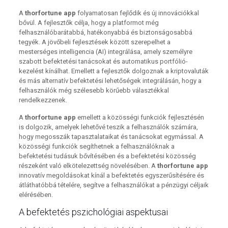
A
thorfortune app
folyamatosan fejlődik és új innovációkkal
bővül. A fejlesztők célja, hogy a platformot még
felhasználóbarátabbá, hatékonyabbá és biztonságosabbá
tegyék. A jövőbeli fejlesztések között szerepelhet a
mesterséges intelligencia (AI) integrálása, amely személyre
szabott befektetési tanácsokat és automatikus portfólió-
kezelést kínálhat. Emellett a fejlesztők dolgoznak a kriptovaluták
és más alternatív befektetési lehetőségek integrálásán, hogy a
felhasználók még szélesebb körűebb választékkal
rendelkezzenek.
A
thorfortune app
emellett a közösségi funkciók fejlesztésén
is dolgozik, amelyek lehetővé teszik a felhasználók számára,
hogy megosszák tapasztalataikat és tanácsokat egymással. A
közösségi funkciók segíthetnek a felhasználóknak a
befektetési tudásuk bővítésében és a befektetési közösség
részeként való elkötelezettség növelésében. A
thorfortune app
innovatív megoldásokat kínál a befektetés egyszerűsítésére és
átláthatóbbá tételére, segítve a felhasználókat a pénzügyi céljaik
elérésében.
A befektetés pszichológiai aspektusai