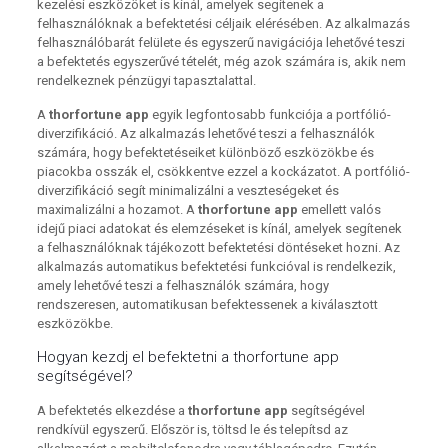
kezelési eszközöket is kínál, amelyek segítenek a
felhasználóknak a befektetési céljaik elérésében. Az alkalmazás
felhasználóbarát felülete és egyszerű navigációja lehetővé teszi
a befektetés egyszerűvé tételét, még azok számára is, akik nem
rendelkeznek pénzügyi tapasztalattal.
A
thorfortune app
egyik legfontosabb funkciója a portfólió-
diverzifikáció. Az alkalmazás lehetővé teszi a felhasználók
számára, hogy befektetéseiket különböző eszközökbe és
piacokba osszák el, csökkentve ezzel a kockázatot. A portfólió-
diverzifikáció segít minimalizálni a veszteségeket és
maximalizálni a hozamot. A
thorfortune app
emellett valós
idejű piaci adatokat és elemzéseket is kínál, amelyek segítenek
a felhasználóknak tájékozott befektetési döntéseket hozni. Az
alkalmazás automatikus befektetési funkcióval is rendelkezik,
amely lehetővé teszi a felhasználók számára, hogy
rendszeresen, automatikusan befektessenek a kiválasztott
eszközökbe.
Hogyan kezdj el befektetni a thorfortune app
segítségével?
A befektetés elkezdése a
thorfortune app
segítségével
rendkívül egyszerű. Először is, töltsd le és telepítsd az