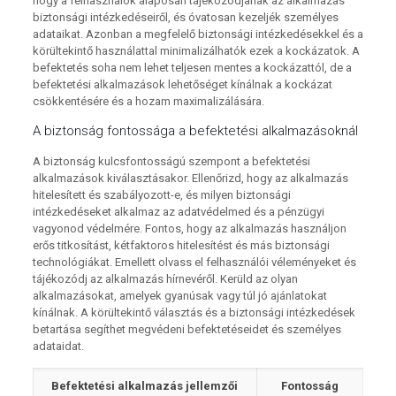
hogy a felhasználók alaposan tájékozódjanak az alkalmazás
biztonsági intézkedéseiről, és óvatosan kezeljék személyes
adataikat. Azonban a megfelelő biztonsági intézkedésekkel és a
körültekintő használattal minimalizálhatók ezek a kockázatok. A
befektetés soha nem lehet teljesen mentes a kockázattól, de a
befektetési alkalmazások lehetőséget kínálnak a kockázat
csökkentésére és a hozam maximalizálására.
A biztonság fontossága a befektetési alkalmazásoknál
A biztonság kulcsfontosságú szempont a befektetési
alkalmazások kiválasztásakor. Ellenőrizd, hogy az alkalmazás
hitelesített és szabályozott-e, és milyen biztonsági
intézkedéseket alkalmaz az adatvédelmed és a pénzügyi
vagyonod védelmére. Fontos, hogy az alkalmazás használjon
erős titkosítást, kétfaktoros hitelesítést és más biztonsági
technológiákat. Emellett olvass el felhasználói véleményeket és
tájékozódj az alkalmazás hírnevéről. Kerüld az olyan
alkalmazásokat, amelyek gyanúsak vagy túl jó ajánlatokat
kínálnak. A körültekintő választás és a biztonsági intézkedések
betartása segíthet megvédeni befektetéseidet és személyes
adataidat.
Befektetési alkalmazás jellemzői
Fontosság