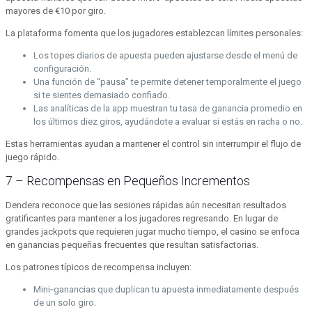
mayores de €10 por giro.
La plataforma fomenta que los jugadores establezcan límites personales:
Los topes diarios de apuesta pueden ajustarse desde el menú de
configuración.
Una función de “pausa” te permite detener temporalmente el juego
si te sientes demasiado confiado.
Las analíticas de la app muestran tu tasa de ganancia promedio en
los últimos diez giros, ayudándote a evaluar si estás en racha o no.
Estas herramientas ayudan a mantener el control sin interrumpir el flujo de
juego rápido.
7 – Recompensas en Pequeños Incrementos
Dendera reconoce que las sesiones rápidas aún necesitan resultados
gratificantes para mantener a los jugadores regresando. En lugar de
grandes jackpots que requieren jugar mucho tiempo, el casino se enfoca
en ganancias pequeñas frecuentes que resultan satisfactorias.
Los patrones típicos de recompensa incluyen:
Mini‑ganancias que duplican tu apuesta inmediatamente después
de un solo giro.