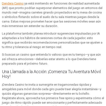
Dendera Casino
ya está invirtiendo en funciones de realidad aumentada
(AR) que pronto podrían superponer elementos del juego en entornos del
mundo real—imagina carretes girando proyectados en tu mesa de cocina
o símbolos flotando sobre el suelo de tu sala mientras juegas desde la
cama. Estas mejoras prometen hacer que las sesiones móviles sean aún
más inmersivas sin extender su duración.
La plataforma también planea introducir sugerencias impulsadas por IA
adaptadas a los hábitos de sesiones cortas de cada jugador; esto
significa que recibirás recomendaciones personalizadas que se ajusten a
tu ritmo y tolerancia al riesgo en tiempo real.
Si buscas un casino que entienda lo valioso que es tu tiempo—y que aún
así ofrezca emociones—deberías estar atento a lo que Dendera tiene
preparado para el próximo futuro.
Una Llamada a la Acción: ¡Comienza Tu Aventura Móvil
Hoy!
¡Dendera Casino te invita a sumergirte en tragamonedas rápidas y
amigables para móvil donde cada giro puede traer alegría instantánea—y
quizás algunas ganancias sorpresa—directamente en tu bolsillo.
Regístrate ahora, aprovecha tus primeros free spins y experimenta cómo el
juego de ritmo rápido puede ser emocionante y perfectamente adecuado