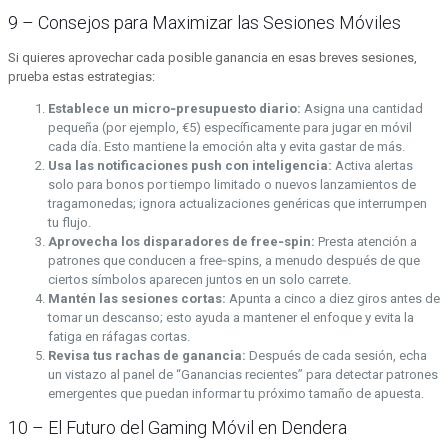
9 – Consejos para Maximizar las Sesiones Móviles
Si quieres aprovechar cada posible ganancia en esas breves sesiones,
prueba estas estrategias:
Establece un micro‑presupuesto diario:
Asigna una cantidad
pequeña (por ejemplo, €5) específicamente para jugar en móvil
cada día. Esto mantiene la emoción alta y evita gastar de más.
Usa las notificaciones push con inteligencia:
Activa alertas
solo para bonos por tiempo limitado o nuevos lanzamientos de
tragamonedas; ignora actualizaciones genéricas que interrumpen
tu flujo.
Aprovecha los disparadores de free‑spin:
Presta atención a
patrones que conducen a free‑spins, a menudo después de que
ciertos símbolos aparecen juntos en un solo carrete.
Mantén las sesiones cortas:
Apunta a cinco a diez giros antes de
tomar un descanso; esto ayuda a mantener el enfoque y evita la
fatiga en ráfagas cortas.
Revisa tus rachas de ganancia:
Después de cada sesión, echa
un vistazo al panel de “Ganancias recientes” para detectar patrones
emergentes que puedan informar tu próximo tamaño de apuesta.
10 – El Futuro del Gaming Móvil en Dendera