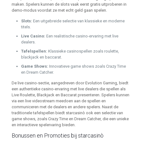
maken. Spelers kunnen de slots vaak eerst gratis uitproberen in
demo-modus voordat ze met echt geld gaan spelen.
Slots:
Een uitgebreide selectie van klassieke en moderne
titels.
Live Casino:
Een realistische casino-ervaring met live
dealers.
Tafelspellen:
Klassieke casinospellen zoals roulette,
blackjack en baccarat.
Game Shows:
Innovatieve game shows zoals Crazy Time
en Dream Catcher.
De live casino-sectie, aangedreven door Evolution Gaming, biedt
een authentieke casino-ervaring met live dealers die spellen als
Live Roulette, Blackjack en Baccarat presenteren. Spelers kunnen
via een live videostream meedoen aan de spellen en
communiceren met de dealers en andere spelers. Naast de
traditionele tafelspellen biedt starcasinò ook een selectie van
game shows, zoals Crazy Time en Dream Catcher, die een unieke
en interactieve spelervaring bieden.
Bonussen en Promoties bij starcasinò