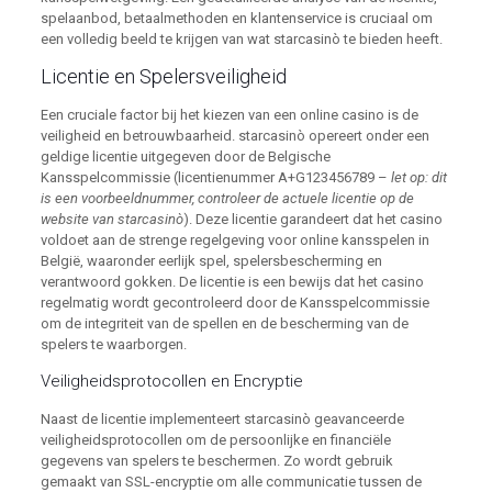
spelaanbod, betaalmethoden en klantenservice is cruciaal om
een volledig beeld te krijgen van wat starcasinò te bieden heeft.
Licentie en Spelersveiligheid
Een cruciale factor bij het kiezen van een online casino is de
veiligheid en betrouwbaarheid. starcasinò opereert onder een
geldige licentie uitgegeven door de Belgische
Kansspelcommissie (licentienummer A+G123456789 –
let op: dit
is een voorbeeldnummer, controleer de actuele licentie op de
website van starcasinò
). Deze licentie garandeert dat het casino
voldoet aan de strenge regelgeving voor online kansspelen in
België, waaronder eerlijk spel, spelersbescherming en
verantwoord gokken. De licentie is een bewijs dat het casino
regelmatig wordt gecontroleerd door de Kansspelcommissie
om de integriteit van de spellen en de bescherming van de
spelers te waarborgen.
Veiligheidsprotocollen en Encryptie
Naast de licentie implementeert starcasinò geavanceerde
veiligheidsprotocollen om de persoonlijke en financiële
gegevens van spelers te beschermen. Zo wordt gebruik
gemaakt van SSL-encryptie om alle communicatie tussen de