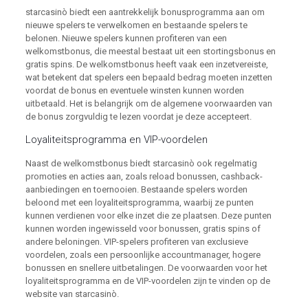
starcasinò biedt een aantrekkelijk bonusprogramma aan om
nieuwe spelers te verwelkomen en bestaande spelers te
belonen. Nieuwe spelers kunnen profiteren van een
welkomstbonus, die meestal bestaat uit een stortingsbonus en
gratis spins. De welkomstbonus heeft vaak een inzetvereiste,
wat betekent dat spelers een bepaald bedrag moeten inzetten
voordat de bonus en eventuele winsten kunnen worden
uitbetaald. Het is belangrijk om de algemene voorwaarden van
de bonus zorgvuldig te lezen voordat je deze accepteert.
Loyaliteitsprogramma en VIP-voordelen
Naast de welkomstbonus biedt starcasinò ook regelmatig
promoties en acties aan, zoals reload bonussen, cashback-
aanbiedingen en toernooien. Bestaande spelers worden
beloond met een loyaliteitsprogramma, waarbij ze punten
kunnen verdienen voor elke inzet die ze plaatsen. Deze punten
kunnen worden ingewisseld voor bonussen, gratis spins of
andere beloningen. VIP-spelers profiteren van exclusieve
voordelen, zoals een persoonlijke accountmanager, hogere
bonussen en snellere uitbetalingen. De voorwaarden voor het
loyaliteitsprogramma en de VIP-voordelen zijn te vinden op de
website van starcasinò.