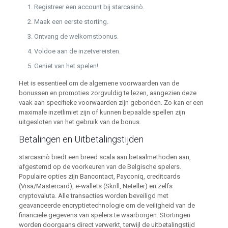
Registreer een account bij starcasinò.
Maak een eerste storting.
Ontvang de welkomstbonus.
Voldoe aan de inzetvereisten.
Geniet van het spelen!
Het is essentieel om de algemene voorwaarden van de
bonussen en promoties zorgvuldig te lezen, aangezien deze
vaak aan specifieke voorwaarden zijn gebonden. Zo kan er een
maximale inzetlimiet zijn of kunnen bepaalde spellen zijn
uitgesloten van het gebruik van de bonus.
Betalingen en Uitbetalingstijden
starcasinò biedt een breed scala aan betaalmethoden aan,
afgestemd op de voorkeuren van de Belgische spelers.
Populaire opties zijn Bancontact, Payconiq, creditcards
(Visa/Mastercard), e-wallets (Skrill, Neteller) en zelfs
cryptovaluta. Alle transacties worden beveiligd met
geavanceerde encryptietechnologie om de veiligheid van de
financiële gegevens van spelers te waarborgen. Stortingen
worden doorgaans direct verwerkt, terwijl de uitbetalingstijd