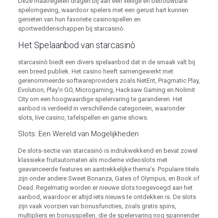
Deze maatregelen dragen bij aan een veilige en betrouwbare
spelomgeving, waardoor spelers met een gerust hart kunnen
genieten van hun favoriete casinospellen en
sportweddenschappen bij starcasinò.
Het Spelaanbod van starcasinò
starcasinò biedt een divers spelaanbod dat in de smaak valt bij
een breed publiek. Het casino heeft samengewerkt met
gerenommeerde softwareproviders zoals NetEnt, Pragmatic Play,
Evolution, Play'n GO, Microgaming, Hacksaw Gaming en Nolimit
City om een hoogwaardige spelervaring te garanderen. Het
aanbod is verdeeld in verschillende categorieën, waaronder
slots, live casino, tafelspellen en game shows.
Slots: Een Wereld van Mogelijkheden
De slots-sectie van starcasinò is indrukwekkend en bevat zowel
klassieke fruitautomaten als moderne videoslots met
geavanceerde features en aantrekkelijke thema’s. Populaire titels
zijn onder andere Sweet Bonanza, Gates of Olympus, en Book of
Dead. Regelmatig worden er nieuwe slots toegevoegd aan het
aanbod, waardoor er altijd iets nieuws te ontdekken is. De slots
zijn vaak voorzien van bonusfuncties, zoals gratis spins,
multipliers en bonusspellen, die de spelervaring nog spannender