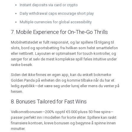
Instant deposits via card or crypto
Daily withdrawal caps encourage short play
Multiple currencies for global accessibility
7. Mobile Experience for On‑The‑Go Thrills
Mobilnettstedet er fullt responsivt, og lar spillere få tilgang til
slots, bord og sportsbetting fra hvilken som helst smarttelefon
eller nettbrett. Layouten er optimalisert for touch-kontroller, og
sørger for at selv de mest komplekse spill føles intuitive under
raske besøk.
Siden det ikke finnes en egen app, kan du enkelt bokmerke
Golden Panda på enheten din og komme tilbake når du har et
ledig øyeblikk—det være seg under lunsj eller mens du venter på
heisen.
8. Bonuses Tailored for Fast Wins
Velkomstbonusen—200% opptil €5 000 pluss 50 free spins—
passer perfekt inn i modellen for korte økter. Spillere kan raskt
finansiere kontoen, kreve bonusen og begynne å spinne innen
minutter.