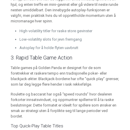
hjul, og enten treffe en mini‑gevinst eller gå videre til neste runde
nesten umiddelbart. Den innebygde autoplay-funksjonen er
valgfri, men praktisk hvis du vil opprettholde momentum uten å
micromanage hver spinn.
High‑volatility titler for raske store gevinster
Low‑volatility slots for jevn fremgang
Autoplay for å holde flyten uavbrutt
3. Rapid Table Game Action
Table games på Golden Panda er designet for de som
foretrekker et raskere tempo enn tradisjonelle poker- eller
blackjack-økter. Blackjack-bordene har ofte “quick play” grenser,
som lar deg legge flere hender i rask rekkefølge.
Roulette og baccarat har også “speed rounds” hvor dealeren
forkorter innsatsvinduet, og oppmuntrer spillerne til å ta raske
beslutninger. Dette formatet er ideelt for spillere som ønsker en
smak av strategi uten å forplikte seg til lange perioder ved
bordet.
Top Quick‑Play Table Titles