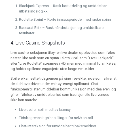
Blackjack Express – Rask kortutdeling og umiddelbar
utbetalingslogikk
Roulette Sprint – Korte innsatsperioder med raske spinn
Baccarat Blitz – Rask håndrotasjon og umiddelbare
resultater
4. Live Casino Snapshots
Live casino-seksjonen tilbyr en live dealer-opplevelse som føles
nesten like rask som en spinn i slots. Spill som “Live Blackjack”
eller “Live Roulette” streames i HD, men med minimal forsinkelse,
og holder spillerne engasjerte uten lange ventetider.
Spillere kan sette tidsgrenser på sine live-økter, noe som sikrer at
de aldri overdriver under en høy‑energi spillburst. Chat-
funksjonen tillater umiddelbar kommunikasjon med dealeren, og
gir en følelse av umiddelbarhet som tradisjonelle live-venues
ikke kan matche.
Live dealer-spill med lav latency
Tidsbegrensningsinnstillinger for selvkontroll
Chat-interaksjon for umiddelbar tilbakemelding