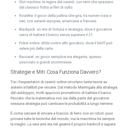
Slot machine: le regine del casinò, con temi che spaziano
dal classico frutta ai film di culto.
Roulette: il gioco della pallina che gira, tra numeri rossi e
neri, con varianti europee, americane e francesi.
Blackjack: un mix di fortuna e strategia, dove il giocatore
cerca di battere il banco senza superare il 21.
Poker online: sfide contro altri giocatori, dove il bluff può
valere più delle carte.
Baccarat: un gioco semplice ma elegante, spesso
associato a grandi scommesse.
Strategie e Miti: Cosa Funziona Davvero?
Tra i frequentatori di casinò online circolano tante teorie su
sistemi infallibili per vincere. Dal metodo Martingala alla strategia
del raddoppio, molti approcci promettono di battere il banco.
Peccato che la matematica non sia dalla parte del giocatore:
nessuna strategia può cambiare le probabilità a lungo termine.
È come cercare di vincere a braccio di ferro con un robot: puoi
provare tutte le tecniche del mondo, ma la macchina ha sempre
la meglio. La vera arte sta nel gestire il proprio bankroll e sapere