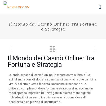
Il Mondo dei Casinò Online: Tra Fortuna
e Strategia
Il Mondo dei Casinò Online: Tra
Fortuna e Strategia
Quando si parla di casinò online, la mente corre subito a luci
scintillanti, suoni di slot e la speranza di una vincita che cambi la
vita. Ma dietro questa facciata luccicante si nasconde un
universo complesso, dove fortuna e strategia si intrecciano in
modi spesso imprevedibili. Navigare in questo mare digitale
richiede più di un semplice clic: serve una buona dose di
scaltrezza e un pizzico di scetticismo.