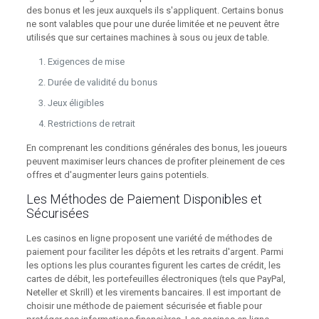
des bonus et les jeux auxquels ils s'appliquent. Certains bonus
ne sont valables que pour une durée limitée et ne peuvent être
utilisés que sur certaines machines à sous ou jeux de table.
Exigences de mise
Durée de validité du bonus
Jeux éligibles
Restrictions de retrait
En comprenant les conditions générales des bonus, les joueurs
peuvent maximiser leurs chances de profiter pleinement de ces
offres et d'augmenter leurs gains potentiels.
Les Méthodes de Paiement Disponibles et
Sécurisées
Les casinos en ligne proposent une variété de méthodes de
paiement pour faciliter les dépôts et les retraits d'argent. Parmi
les options les plus courantes figurent les cartes de crédit, les
cartes de débit, les portefeuilles électroniques (tels que PayPal,
Neteller et Skrill) et les virements bancaires. Il est important de
choisir une méthode de paiement sécurisée et fiable pour