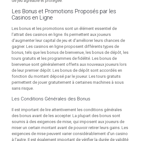
de jeu agréable et protégée.
Les Bonus et Promotions Proposés par les
Casinos en Ligne
Les bonus et les promotions sont un élément essentiel de
l'attrait des casinos en ligne. Ils permettent aux joueurs
d'augmenter leur capital de jeu et d'améliorer leurs chances de
gagner. Les casinos en ligne proposent différents types de
bonus, tels que les bonus de bienvenue, les bonus de dépôt, les
tours gratuits et les programmes de fidélité. Les bonus de
bienvenue sont généralement offerts aux nouveaux joueurs lors
de leur premier dépôt. Les bonus de dépôt sont accordés en
fonction du montant déposé par le joueur. Les tours gratuits
permettent de jouer gratuitement à certaines machines à sous
sans risque.
Les Conditions Générales des Bonus
Il est important de lire attentivement les conditions générales
des bonus avant de les accepter. La plupart des bonus sont
soumis à des exigences de mise, qui imposent aux joueurs de
miser un certain montant avant de pouvoir retirer leurs gains. Les
exigences de mise peuvent varier considérablement d'un casino
à l'autre. Il est également important de vérifier la durée de validité