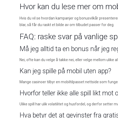
Hvor kan du lese mer om mob
Hvis du vil se hvordan kampanjer og bonusvilkår presenteres
blar, så får du raskt et bilde av om tilbudet passer for deg.
FAQ: raske svar på vanlige s
Må jeg alltid ta en bonus når jeg r
Nei, ofte kan du velge å takke nei, eller velge mellom ulike a
Kan jeg spille på mobil uten app?
Mange casinoer tilbyr en mobiltilpasset nettside som funger
Hvorfor teller ikke alle spill likt m
Ulike spill har ulik volatilitet og husfordel, og derfor setter
Hva betyr det at gevinster fra grat