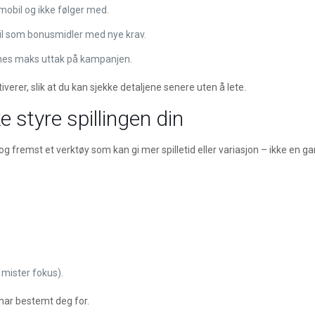
 mobil og ikke følger med.
 til som bonusmidler med nye krav.
nnes maks uttak på kampanjen.
tiverer, slik at du kan sjekke detaljene senere uten å lete.
e styre spillingen din
fremst et verktøy som kan gi mer spilletid eller variasjon – ikke en gara
 mister fokus).
har bestemt deg for.