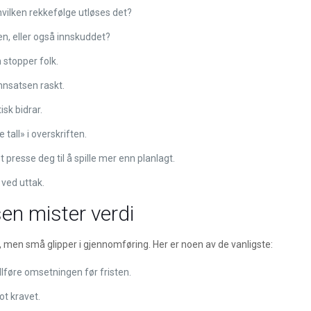
vilken rekkefølge utløses det?
n, eller også innskuddet?
 stopper folk.
innsatsen raskt.
isk bidrar.
all» i overskriften.
t presse deg til å spille mer enn planlagt.
 ved uttak.
sen mister verdi
, men små glipper i gjennomføring. Her er noen av de vanligste:
fullføre omsetningen før fristen.
ot kravet.