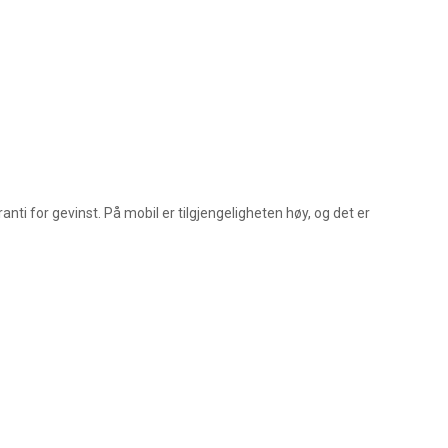
nti for gevinst. På mobil er tilgjengeligheten høy, og det er