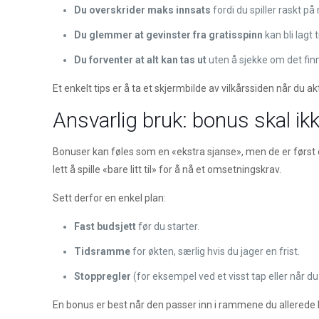
Du overskrider maks innsats
fordi du spiller raskt på
Du glemmer at gevinster fra gratisspinn
kan bli lagt
Du forventer at alt kan tas ut
uten å sjekke om det fi
Et enkelt tips er å ta et skjermbilde av vilkårssiden når du ak
Ansvarlig bruk: bonus skal ikk
Bonuser kan føles som en «ekstra sjanse», men de er først og 
lett å spille «bare litt til» for å nå et omsetningskrav.
Sett derfor en enkel plan:
Fast budsjett
før du starter.
Tidsramme
for økten, særlig hvis du jager en frist.
Stoppregler
(for eksempel ved et visst tap eller når du
En bonus er best når den passer inn i rammene du allerede 