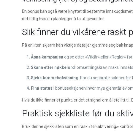
En bonus kan også være knyttet til bestemte innskuddsmetode
det tidlig hvis du planlegger å ta ut gevinster.
Slik finner du vilkårene raskt 
På en liten skjerm kan viktige detaljer gjemme seg bak knap
Åpne kampanjen
og se etter «Vilkår» eller «Regler» før
Skann etter nøkkelord
: omsetningskrav, maks innsats, f
Sjekk lommebokvisning
: har du separate saldoer for
Finn status
i bonusseksjonen: hvor mye gjenstår av om
Hvis du ikke finner et punkt, er det et signal om å lete litt 
Praktisk sjekkliste før du ak
Bruk denne sjekklisten som en rask «før-aktivering»-kontroll. 