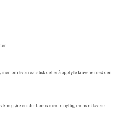
ter.
nn, men om hvor realistisk det er å oppfylle kravene med den
v kan gjøre en stor bonus mindre nyttig, mens et lavere