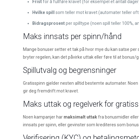
Frist
for å fullføre kravet (for eksempel et antall dager
Hvilke spill
som teller mot kravet (automater teller oft
Bidragsprosent
per spilltype (noen spill teller 100%, 
Maks innsats per spinn/hånd
Mange bonuser setter et tak på hvor mye du kan satse per spi
bryter regelen, kan det påvirke uttak eller føre til at bonus/ge
Spillutvalg og begrensninger
Gratisspinn gjelder nesten alltid bestemte automater. Noen bo
gir deg fremdrift mot kravet.
Maks uttak og regelverk for gratis
Noen kampanjer har
maksimalt uttak
fra bonusmidler eller 
innsats per spinn, eller gevinster som krediteres som bonu
Verifisering (KYC) og betalingsmet