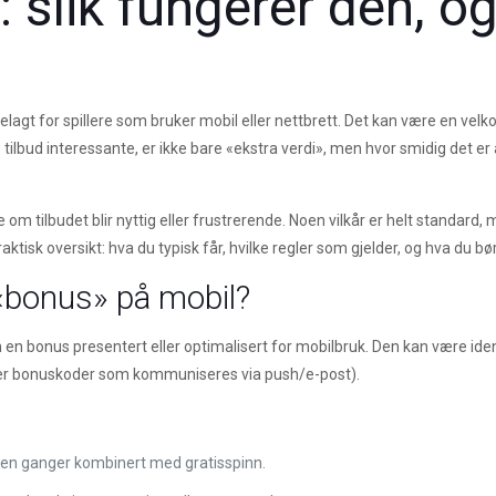
 slik fungerer den, o
e
ettelagt for spillere som bruker mobil eller nettbrett. Det kan være en v
ke tilbud interessante, er ikke bare «ekstra verdi», men hvor smidig det e
om tilbudet blir nyttig eller frustrerende. Noen vilkår er helt standard
ktisk oversikt: hva du typisk får, hvilke regler som gjelder, og hva du bør
«bonus» på mobil?
n bonus presentert eller optimalisert for mobilbruk. Den kan være ident
ller bonuskoder som kommuniseres via push/e-post).
noen ganger kombinert med gratisspinn.