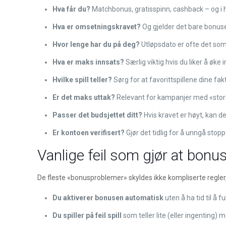
Hva får du?
Matchbonus, gratisspinn, cashback – og i h
Hva er omsetningskravet?
Og gjelder det bare bonuse
Hvor lenge har du på deg?
Utløpsdato er ofte det som
Hva er maks innsats?
Særlig viktig hvis du liker å øke 
Hvilke spill teller?
Sørg for at favorittspillene dine fakt
Er det maks uttak?
Relevant for kampanjer med «store t
Passer det budsjettet ditt?
Hvis kravet er høyt, kan de
Er kontoen verifisert?
Gjør det tidlig for å unngå stopp
Vanlige feil som gjør at bonu
De fleste «bonusproblemer» skyldes ikke kompliserte regler
Du aktiverer bonusen automatisk
uten å ha tid til å 
Du spiller på feil spill
som teller lite (eller ingenting) m