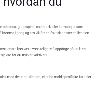
g hvordan du
elkomstbonus, gratisspinn, cashback eller kampanjer som
r å komme i gang og om vilkårene faktisk passer spillestilen
, mens andre kan være vanskeligere å oppdage på en liten
 sjekke før du trykker «aktiver».
isk med desktop-tilbudet, eller ha mobilspesifikke fordeler