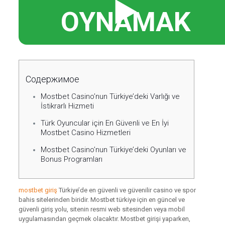
▶️
OYNAMAK
Содержимое
Mostbet Casino’nun Türkiye’deki Varlığı ve
İstikrarlı Hizmeti
Türk Oyuncular için En Güvenli ve En İyi
Mostbet Casino Hizmetleri
Mostbet Casino’nun Türkiye’deki Oyunları ve
Bonus Programları
mostbet giriş
Türkiye’de en güvenli ve güvenilir casino ve spor
bahis sitelerinden biridir. Mostbet türkiye için en güncel ve
güvenli giriş yolu, sitenin resmi web sitesinden veya mobil
uygulamasından geçmek olacaktır. Mostbet girişi yaparken,