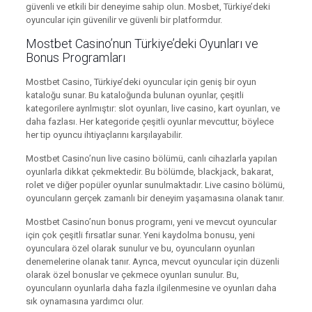
güvenli ve etkili bir deneyime sahip olun. Mosbet, Türkiye’deki
oyuncular için güvenilir ve güvenli bir platformdur.
Mostbet Casino’nun Türkiye’deki Oyunları ve
Bonus Programları
Mostbet Casino, Türkiye’deki oyuncular için geniş bir oyun
kataloğu sunar. Bu kataloğunda bulunan oyunlar, çeşitli
kategorilere ayrılmıştır: slot oyunları, live casino, kart oyunları, ve
daha fazlası. Her kategoride çeşitli oyunlar mevcuttur, böylece
her tip oyuncu ihtiyaçlarını karşılayabilir.
Mostbet Casino’nun live casino bölümü, canlı cihazlarla yapılan
oyunlarla dikkat çekmektedir. Bu bölümde, blackjack, bakarat,
rolet ve diğer popüler oyunlar sunulmaktadır. Live casino bölümü,
oyuncuların gerçek zamanlı bir deneyim yaşamasına olanak tanır.
Mostbet Casino’nun bonus programı, yeni ve mevcut oyuncular
için çok çeşitli fırsatlar sunar. Yeni kaydolma bonusu, yeni
oyunculara özel olarak sunulur ve bu, oyuncuların oyunları
denemelerine olanak tanır. Ayrıca, mevcut oyuncular için düzenli
olarak özel bonuslar ve çekmece oyunları sunulur. Bu,
oyuncuların oyunlarla daha fazla ilgilenmesine ve oyunları daha
sık oynamasına yardımcı olur.