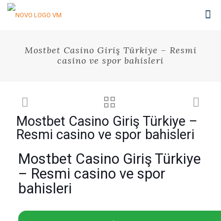
Mostbet Casino Giriş Türkiye – Resmi
casino ve spor bahisleri
Mostbet Casino Giriş Türkiye –
Resmi casino ve spor bahisleri
Mostbet Casino Giriş Türkiye
– Resmi casino ve spor
bahisleri