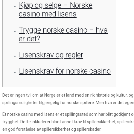
Kjøp og selge – Norske
casino med lisens
Trygge norske casino – hva
er det?
Lisenskrav og regler
Lisenskrav for norske casino
Det er ingen tvil om at Norge er et land med en rik historie og kultur, og
spillingsmuligheter tilgjengelig for norske spillere. Men hva er det egen
Et norske casino med lisens er et spillingssted som har blitt godkjent 
trygghet. Dette inkluderer blant annet krav til spillersikkerhet, spille
en god forståelse av spillersikkerhet og spillerskader.