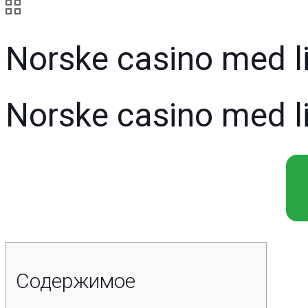
Norske casino med l
Norske casino med l
Содержимое