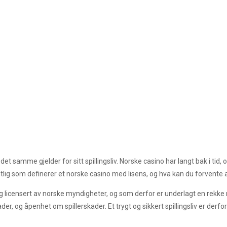
 det samme gjelder for sitt spillingsliv. Norske casino har langt bak i tid
tlig som definerer et norske casino med lisens, og hva kan du forvente av 
og licensert av norske myndigheter, og som derfor er underlagt en rekke re
rskader, og åpenhet om spillerskader. Et trygt og sikkert spillingsliv er d