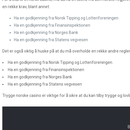
en rekke krav, blant annet:
Ha en godkjenning fra Norsk Tipping og Lotteriforeningen
Ha en godkjenning fra Finansinspektionen
Ha en godkjenning fra Norges Bank
Ha en godkjenning fra Statens vegvesen
Det er også viktig å huske på at du må overholde en rekke andre regler
Ha en godkjenning fra Norsk Tipping og Lotteriforeningen
Ha en godkjenning fra Finansinspektionen
Ha en godkjenning fra Norges Bank
Ha en godkjenning fra Statens vegvesen
Trygge norske casino er viktige for å sikre at du kan tilby trygge og lovli
B