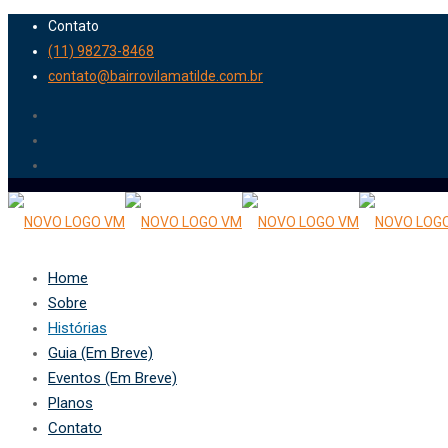
Contato
(11) 98273-8468
contato@bairrovilamatilde.com.br
Home
Sobre
Histórias
Guia (Em Breve)
Eventos (Em Breve)
Planos
Contato