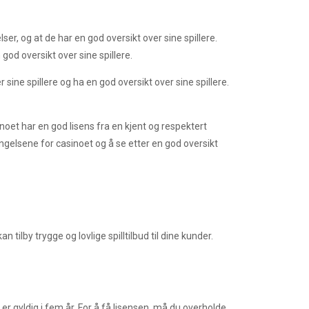
ser, og at de har en god oversikt over sine spillere.
god oversikt over sine spillere.
 sine spillere og ha en god oversikt over sine spillere.
inoet har en god lisens fra en kjent og respektert
gelsene for casinoet og å se etter en god oversikt
n tilby trygge og lovlige spilltilbud til dine kunder.
er gyldig i fem år. For å få lisensen, må du overholde