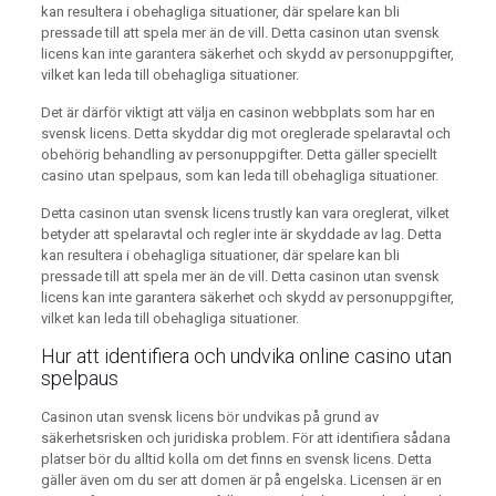
kan resultera i obehagliga situationer, där spelare kan bli
pressade till att spela mer än de vill. Detta casinon utan svensk
licens kan inte garantera säkerhet och skydd av personuppgifter,
vilket kan leda till obehagliga situationer.
Det är därför viktigt att välja en casinon webbplats som har en
svensk licens. Detta skyddar dig mot oreglerade spelaravtal och
obehörig behandling av personuppgifter. Detta gäller speciellt
casino utan spelpaus, som kan leda till obehagliga situationer.
Detta casinon utan svensk licens trustly kan vara oreglerat, vilket
betyder att spelaravtal och regler inte är skyddade av lag. Detta
kan resultera i obehagliga situationer, där spelare kan bli
pressade till att spela mer än de vill. Detta casinon utan svensk
licens kan inte garantera säkerhet och skydd av personuppgifter,
vilket kan leda till obehagliga situationer.
Hur att identifiera och undvika online casino utan
spelpaus
Casinon utan svensk licens bör undvikas på grund av
säkerhetsrisken och juridiska problem. För att identifiera sådana
platser bör du alltid kolla om det finns en svensk licens. Detta
gäller även om du ser att domen är på engelska. Licensen är en