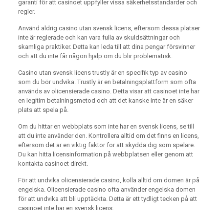
garanti för att casinoet uppfyller vissa säkerhetsstandarder och
regler.
Använd aldrig casino utan svensk licens, eftersom dessa platser
inte är reglerade och kan vara fulla av skuldsättningar och
skamliga praktiker. Detta kan leda till att dina pengar försvinner
och att du inte får någon hjälp om du blir problematisk.
Casino utan svensk licens trustly är en specifik typ av casino
som du bör undvika. Trustly är en betalningsplattform som ofta
används av olicensierade casino. Detta visar att casinoet inte har
en legitim betalningsmetod och att det kanske inte är en säker
plats att spela på.
Om du hittar en webbplats som inte har en svensk licens, se till
att du inte använder den. Kontrollera alltid om det finns en licens,
eftersom det är en viktig faktor för att skydda dig som spelare.
Du kan hitta licensinformation på webbplatsen eller genom att
kontakta casinoet direkt.
För att undvika olicensierade casino, kolla alltid om domen är på
engelska. Olicensierade casino ofta använder engelska domen
för att undvika att bli upptäckta. Detta är ett tydligt tecken på att
casinoet inte har en svensk licens.