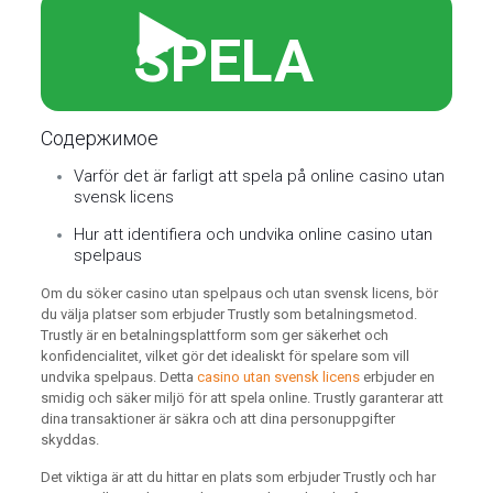
▶️
SPELA
Содержимое
Varför det är farligt att spela på online casino utan
svensk licens
Hur att identifiera och undvika online casino utan
spelpaus
Om du söker casino utan spelpaus och utan svensk licens, bör
du välja platser som erbjuder Trustly som betalningsmetod.
Trustly är en betalningsplattform som ger säkerhet och
konfidencialitet, vilket gör det idealiskt för spelare som vill
undvika spelpaus. Detta
casino utan svensk licens
erbjuder en
smidig och säker miljö för att spela online. Trustly garanterar att
dina transaktioner är säkra och att dina personuppgifter
skyddas.
Det viktiga är att du hittar en plats som erbjuder Trustly och har