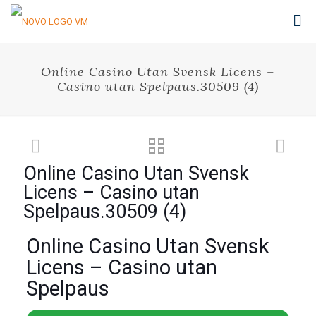
Online Casino Utan Svensk Licens –
Casino utan Spelpaus.30509 (4)
Online Casino Utan Svensk
Licens – Casino utan
Spelpaus.30509 (4)
Online Casino Utan Svensk
Licens – Casino utan
Spelpaus