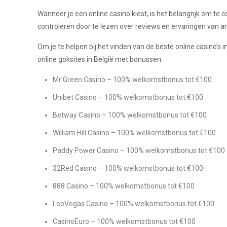
Wanneer je een online casino kiest, is het belangrijk om te
controleren door te lezen over reviews en ervaringen van a
Om je te helpen bij het vinden van de beste online casino’s 
online goksites in België met bonussen:
Mr Green Casino – 100% welkomstbonus tot €100
Unibet Casino – 100% welkomstbonus tot €100
Betway Casino – 100% welkomstbonus tot €100
William Hill Casino – 100% welkomstbonus tot €100
Paddy Power Casino – 100% welkomstbonus tot €100
32Red Casino – 100% welkomstbonus tot €100
888 Casino – 100% welkomstbonus tot €100
LeoVegas Casino – 100% welkomstbonus tot €100
CasinoEuro – 100% welkomstbonus tot €100