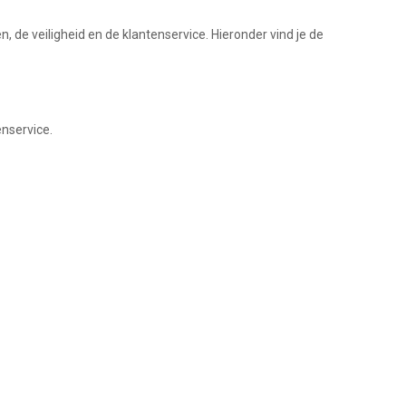
, de veiligheid en de klantenservice. Hieronder vind je de
enservice.