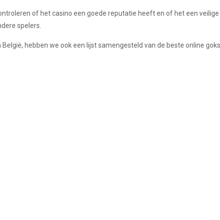
 controleren of het casino een goede reputatie heeft en of het een veili
ndere spelers.
in België, hebben we ook een lijst samengesteld van de beste online gok