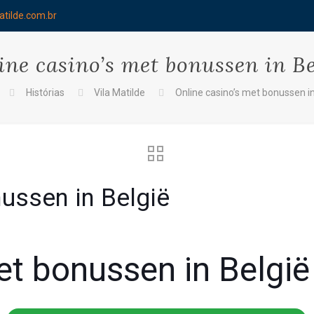
atilde.com.br
ine casino’s met bonussen in Be
Histórias
Vila Matilde
Online casino’s met bonussen in
ussen in België
et bonussen in België