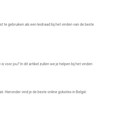
jst te gebruiken als een leidraad bij het vinden van de beste
 voor jou? In dit artikel zullen we je helpen bij het vinden
ë. Hieronder vind je de beste online goksites in België: