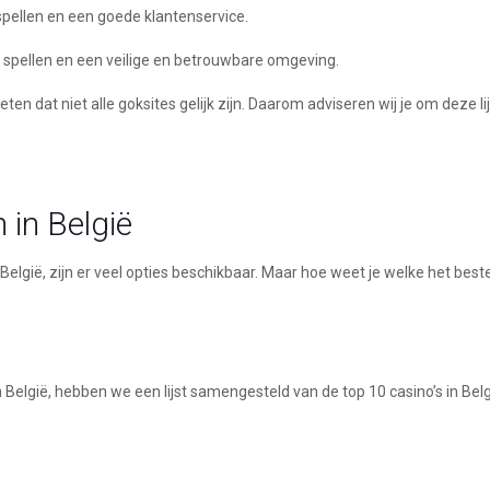
spellen en een goede klantenservice.
 spellen en een veilige en betrouwbare omgeving.
eten dat niet alle goksites gelijk zijn. Daarom adviseren wij je om deze li
 in België
lgië, zijn er veel opties beschikbaar. Maar hoe weet je welke het beste is
n België, hebben we een lijst samengesteld van de top 10 casino’s in Belgi