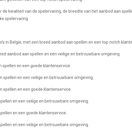
 de kwaliteit van de spelervaring, de breedte van het aanbod aan spellen
eke spelervaring.
o’s in België, met een breed aanbod aan spellen en een top-notch klant
reed aanbod aan spellen en een veilige en betrouwbare omgeving.
n spellen en een goede klantenservice.
n spellen en een veilige en betrouwbare omgeving.
n spellen en een goede klantenservice.
spellen en een veilige en betrouwbare omgeving.
spellen en een goede klantenservice.
spellen en een veilige en betrouwbare omgeving.