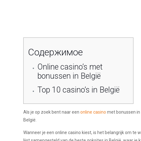
Содержимое
Online casino’s met
bonussen in België
Top 10 casino’s in België
Als je op zoek bent naar een
online casino
met bonussen in Be
België.
Wanneer je een online casino kiest, is het belangrijk om t
lijst samengesteld van de beste goksites in België, waar je