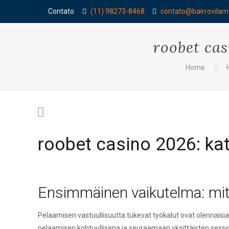
Contato
(11) 98273-8468
contato@bairrovilam
roobet cas
Home
roobet casino 2026: kat
Ensimmäinen vaikutelma: mit
Pelaamisen vastuullisuutta tukevat työkalut ovat olennaisia, 
pelaamisen kohtuullisena ja seuraamaan yksittäisten sessioi