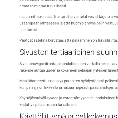
omaa toimintaa turvallisesti.
Loppumittauksessa Trustpilot-arvostelut voivat tarjota arv
useampaan lähteeseen ja että huomioit myös pelin vastuul
aloittamista.
Päätöspäätelmä korostaa, että pelaaminen on turvallisinta, 
Sivuston tertiaarioinen suunni
Sivustonavigointi antaa mahdollisuuden vertailla pelejä, arvo
rakenne auttaa uuden ja kokeneen pelaajan yhteisen lähes
Mobiilidomeenisuus näkyy parhaiten hyödyntäessä pelinvaliko
kun pelaaja on liikkeellä ja haluaa nopeasti päästä listojen 
Käyttäjäystävällisyyden ja esteettömyyden huomioiminen koro
keskittyä pelaamiseen turvallisesti.
Käyttöliittymä ja pelikokemus er