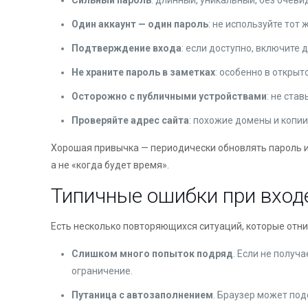
Сильный пароль
: длинный, уникальный, без очеви
Один аккаунт — один пароль
: не используйте тот 
Подтверждение входа
: если доступно, включите
Не храните пароль в заметках
: особенно в откры
Осторожно с публичными устройствами
: не ста
Проверяйте адрес сайта
: похожие домены и копии
Хорошая привычка — периодически обновлять пароль и 
а не «когда будет время».
Типичные ошибки при входе
Есть несколько повторяющихся ситуаций, которые отни
Слишком много попыток подряд
. Если не получ
ограничение.
Путаница с автозаполнением
. Браузер может под