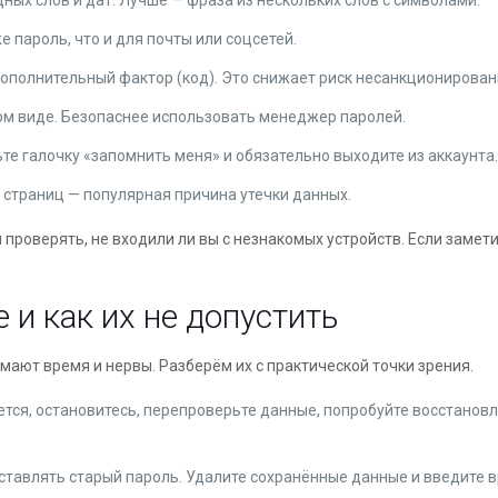
дных слов и дат. Лучше — фраза из нескольких слов с символами.
же пароль, что и для почты или соцсетей.
 дополнительный фактор (код). Это снижает риск несанкционирован
том виде. Безопаснее использовать менеджер паролей.
вьте галочку «запомнить меня» и обязательно выходите из аккаунта
 страниц — популярная причина утечки данных.
проверять, не входили ли вы с незнакомых устройств. Если замети
 и как их не допустить
мают время и нервы. Разберём их с практической точки зрения.
ается, остановитесь, перепроверьте данные, попробуйте восстано
ставлять старый пароль. Удалите сохранённые данные и введите 