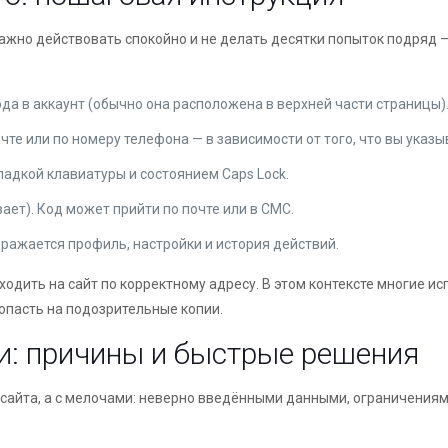
ажно действовать спокойно и не делать десятки попыток подряд 
ода в аккаунт (обычно она расположена в верхней части страницы)
очте или по номеру телефона — в зависимости от того, что вы указ
ладкой клавиатуры и состоянием Caps Lock.
ает). Код может прийти по почте или в СМС.
бражается профиль, настройки и история действий.
одить на сайт по корректному адресу. В этом контексте многие и
опасть на подозрительные копии.
ти: причины и быстрые решения
 сайта, а с мелочами: неверно введёнными данными, ограничения