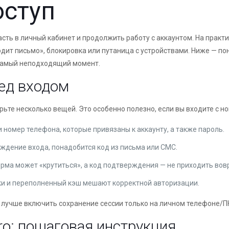
оступ
пасть в личный кабинет и продолжить работу с аккаунтом. На прак
одит письмо», блокировка или путаница с устройствами. Ниже — по
 самый неподходящий момент.
ред входом
ьте несколько вещей. Это особенно полезно, если вы входите с н
и номер телефона, которые привязаны к аккаунту, а также пароль.
рждение входа, понадобится код из письма или СМС.
орма может «крутиться», а код подтверждения — не приходить вов
ки и переполненный кэш мешают корректной авторизации.
, лучше включить сохранение сессии только на личном телефоне/ПК
ro: пошаговая инструкция