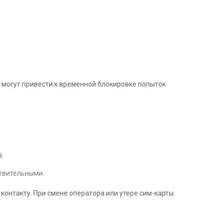
 могут привести к временной блокировке попыток
й.
ствительными.
 контакту. При смене оператора или утере сим-карты