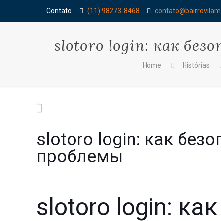
Contato
(11) 98273-8468
contato@bairrovilam
slotoro login: как б
Home
Histórias
slotoro login: как бе
проблемы
slotoro login: к