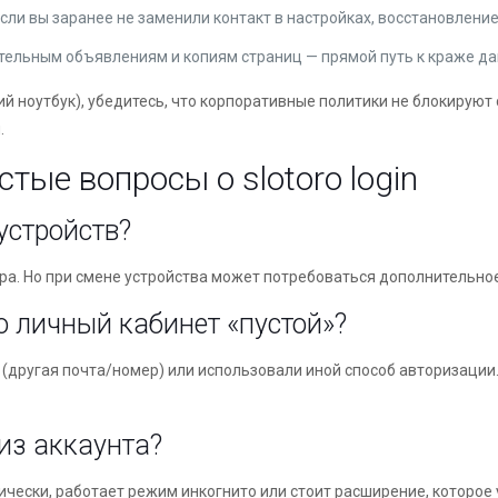
 Если вы заранее не заменили контакт в настройках, восстановлени
ительным объявлениям и копиям страниц — прямой путь к краже да
й ноутбук), убедитесь, что корпоративные политики не блокируют
.
стые вопросы о slotoro login
устройств?
ера. Но при смене устройства может потребоваться дополнительно
но личный кабинет «пустой»?
т (другая почта/номер) или использовали иной способ авторизации
из аккаунта?
ически, работает режим инкогнито или стоит расширение, которое 