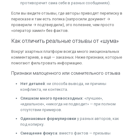
противоречит сама себе в разных сообщениях).
Если вы видите отзывы, где авторы приводят переписку в
пересказе и там есть логика (запросили документ →
проверили → подтвердили), это полезнее, чем просто
«оператор хамил» без фактов.
Как отличить реальные отзывы от «шума»
Вокруг азартных платформ всегда много эмоциональных
комментариев, а ещё — заказных. Ниже признаки, которые
помогают фильтровать информацию.
Признаки малоценного или сомнительного отзыва
Нет деталей
: ни способа вывода, ни причины
конфликта, ни контекста.
Слишком много превосходных
: «лучшее»,
«идеальное», «никогда не подводит» — при полном
отсутствии примеров.
Одинаковые формулировки
у разных авторов, как
под копирку.
Смещение фокуса
: вместо фактов — призывы