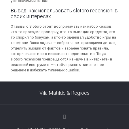
уже значимый сигнал.
Вывод: как использовать slotoro recensioni в
своих интересах
Отзывы о Slotoro стоит воспринимать как набор кейсов:
кто-то проходил проверку, кто-то выводил средства, кто-
то спорил по бонусам, а кто-то оценивал удобство игры на
телефоне. Ваша задача — собрать повторяющиеся детали,
отделить эмоции от фактов и заранее понять правила,
которые чаще всего вызывают недовольство. Тогда
slotoro recensioni превращаются из «шума в интернете» в
реальный инструмент — чтобы принять взвешенное
решение и избежать типичных ошибок.
Vila Matilde & Regiões