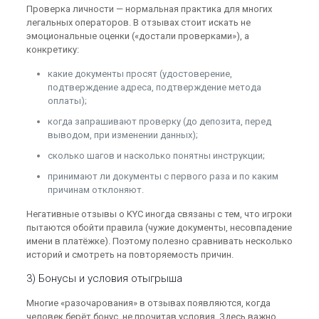
Проверка личности — нормальная практика для многих
легальных операторов. В отзывах стоит искать не
эмоциональные оценки («достали проверками»), а
конкретику:
какие документы просят (удостоверение,
подтверждение адреса, подтверждение метода
оплаты);
когда запрашивают проверку (до депозита, перед
выводом, при изменении данных);
сколько шагов и насколько понятны инструкции;
принимают ли документы с первого раза и по каким
причинам отклоняют.
Негативные отзывы о KYC иногда связаны с тем, что игроки
пытаются обойти правила (чужие документы, несовпадение
имени в платёжке). Поэтому полезно сравнивать несколько
историй и смотреть на повторяемость причин.
3) Бонусы и условия отыгрыша
Многие «разочарования» в отзывах появляются, когда
человек берёт бонус, не прочитав условия. Здесь важно