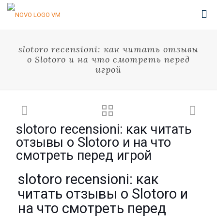
slotoro recensioni: как читать отзывы
о Slotoro и на что смотреть перед
игрой
slotoro recensioni: как читать
отзывы о Slotoro и на что
смотреть перед игрой
slotoro recensioni: как
читать отзывы о Slotoro и
на что смотреть перед