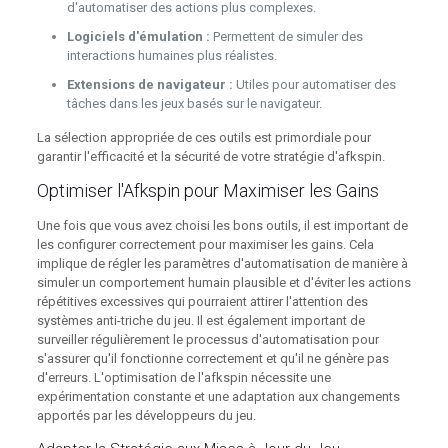
d'automatiser des actions plus complexes.
Logiciels d'émulation :
Permettent de simuler des
interactions humaines plus réalistes.
Extensions de navigateur :
Utiles pour automatiser des
tâches dans les jeux basés sur le navigateur.
La sélection appropriée de ces outils est primordiale pour
garantir l'efficacité et la sécurité de votre stratégie d'afkspin.
Optimiser l'Afkspin pour Maximiser les Gains
Une fois que vous avez choisi les bons outils, il est important de
les configurer correctement pour maximiser les gains. Cela
implique de régler les paramètres d'automatisation de manière à
simuler un comportement humain plausible et d'éviter les actions
répétitives excessives qui pourraient attirer l'attention des
systèmes anti-triche du jeu. Il est également important de
surveiller régulièrement le processus d'automatisation pour
s'assurer qu'il fonctionne correctement et qu'il ne génère pas
d'erreurs. L'optimisation de l'afkspin nécessite une
expérimentation constante et une adaptation aux changements
apportés par les développeurs du jeu.