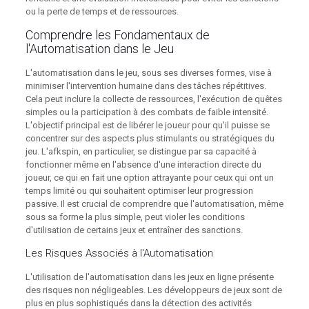
ou la perte de temps et de ressources.
Comprendre les Fondamentaux de
l'Automatisation dans le Jeu
L'automatisation dans le jeu, sous ses diverses formes, vise à
minimiser l'intervention humaine dans des tâches répétitives.
Cela peut inclure la collecte de ressources, l'exécution de quêtes
simples ou la participation à des combats de faible intensité.
L'objectif principal est de libérer le joueur pour qu'il puisse se
concentrer sur des aspects plus stimulants ou stratégiques du
jeu. L'afkspin, en particulier, se distingue par sa capacité à
fonctionner même en l'absence d'une interaction directe du
joueur, ce qui en fait une option attrayante pour ceux qui ont un
temps limité ou qui souhaitent optimiser leur progression
passive. Il est crucial de comprendre que l'automatisation, même
sous sa forme la plus simple, peut violer les conditions
d'utilisation de certains jeux et entraîner des sanctions.
Les Risques Associés à l'Automatisation
L'utilisation de l'automatisation dans les jeux en ligne présente
des risques non négligeables. Les développeurs de jeux sont de
plus en plus sophistiqués dans la détection des activités