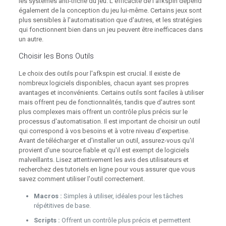
les systèmes anti-triche du jeu. L'efficacité de l'afkspin dépend
également de la conception du jeu lui-même. Certains jeux sont
plus sensibles à l'automatisation que d'autres, et les stratégies
qui fonctionnent bien dans un jeu peuvent être inefficaces dans
un autre.
Choisir les Bons Outils
Le choix des outils pour l'afkspin est crucial. Il existe de
nombreux logiciels disponibles, chacun ayant ses propres
avantages et inconvénients. Certains outils sont faciles à utiliser
mais offrent peu de fonctionnalités, tandis que d'autres sont
plus complexes mais offrent un contrôle plus précis sur le
processus d'automatisation. Il est important de choisir un outil
qui correspond à vos besoins et à votre niveau d'expertise.
Avant de télécharger et d'installer un outil, assurez-vous qu'il
provient d'une source fiable et qu'il est exempt de logiciels
malveillants. Lisez attentivement les avis des utilisateurs et
recherchez des tutoriels en ligne pour vous assurer que vous
savez comment utiliser l'outil correctement.
Macros :
Simples à utiliser, idéales pour les tâches
répétitives de base.
Scripts :
Offrent un contrôle plus précis et permettent