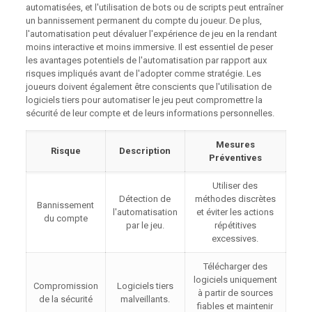
automatisées, et l'utilisation de bots ou de scripts peut entraîner
un bannissement permanent du compte du joueur. De plus,
l'automatisation peut dévaluer l'expérience de jeu en la rendant
moins interactive et moins immersive. Il est essentiel de peser
les avantages potentiels de l'automatisation par rapport aux
risques impliqués avant de l'adopter comme stratégie. Les
joueurs doivent également être conscients que l'utilisation de
logiciels tiers pour automatiser le jeu peut compromettre la
sécurité de leur compte et de leurs informations personnelles.
Mesures
Risque
Description
Préventives
Utiliser des
Détection de
méthodes discrètes
Bannissement
l'automatisation
et éviter les actions
du compte
par le jeu.
répétitives
excessives.
Télécharger des
logiciels uniquement
Compromission
Logiciels tiers
à partir de sources
de la sécurité
malveillants.
fiables et maintenir