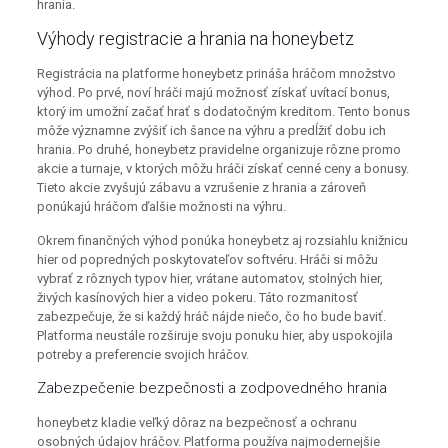
hrania.
Výhody registracie a hrania na honeybetz
Registrácia na platforme honeybetz prináša hráčom množstvo
výhod. Po prvé, noví hráči majú možnosť získať uvítací bonus,
ktorý im umožní začať hrať s dodatočným kreditom. Tento bonus
môže významne zvýšiť ich šance na výhru a predĺžiť dobu ich
hrania. Po druhé, honeybetz pravidelne organizuje rôzne promo
akcie a turnaje, v ktorých môžu hráči získať cenné ceny a bonusy.
Tieto akcie zvyšujú zábavu a vzrušenie z hrania a zároveň
ponúkajú hráčom ďalšie možnosti na výhru.
Okrem finančných výhod ponúka honeybetz aj rozsiahlu knižnicu
hier od popredných poskytovateľov softvéru. Hráči si môžu
vybrať z rôznych typov hier, vrátane automatov, stolných hier,
živých kasínových hier a video pokeru. Táto rozmanitosť
zabezpečuje, že si každý hráč nájde niečo, čo ho bude baviť.
Platforma neustále rozširuje svoju ponuku hier, aby uspokojila
potreby a preferencie svojich hráčov.
Zabezpečenie bezpečnosti a zodpovedného hrania
honeybetz kladie veľký dôraz na bezpečnosť a ochranu
osobných údajov hráčov. Platforma používa najmodernejšie