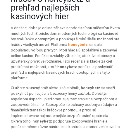
prehľad najlepších
kasínových hier
V dnešnej dobe je online zábava neoddeliteľnou súčasťou života
mnohých ľudí. S príchodom moderných technológií sa kasínové
hry stali ľahko dostupnými a ponúkajú širokú škálu možností pre
hráčov všetkých úrovní. Platforma
honeybetz
sa stala
populárnou voľbou pre tých, ktorí hľadajú spoľahlivé a zábavné
online kasíno. Ponúka rozsiahly výber hier, atraktívne bonusy a
užívateľsky prívetivé rozhranie. Táto recenzia si kladie za cieľ
preskúmať možnosti, ktoré
honeybetz
ponúka, a poskytnúť
prehľad o najlepších kasínových hrách dostupných na tejto
platforme.
Či už ste skúsený hráč alebo začiatočník,
honeybetz
sa snaží
poskytnúť pohlcujúci a bezpečný herný zážitok. Dôležitým
aspektom úspechu platformy je jej zameranie na bezpečnosť a
zodpovedné hranie. Zabezpečenie ochrany osobných údajov a
finančných transakcií hráčov je prioritou, a preto sú
implementované najmodernejšie bezpečnostné opatrenia.
Okrem toho,
honeybetz
podporuje zodpovedné hranie a
ponúka hráčom rôzne nástroje na kontrolu a obmedzenie svojho