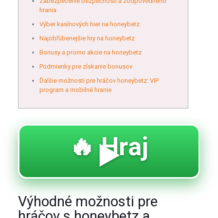
Zabezpečenie bezpečnosti a zodpovedného
hrania
Výber kasínových hier na honeybetz
Najobľúbenejšie hry na honeybetz
Bonusy a promo akcie na honeybetz
Podmienky pre získanie bonusov
Ďalšie možnosti pre hráčov honeybetz: VIP
program a mobilné hranie
🔥 Hraj
▶️
Výhodné možnosti pre
hráčov s honeybetz a