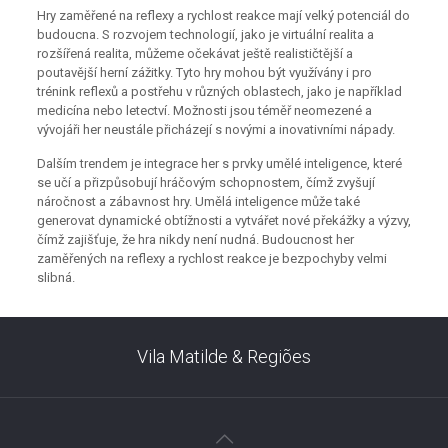
Hry zaměřené na reflexy a rychlost reakce mají velký potenciál do
budoucna. S rozvojem technologií, jako je virtuální realita a
rozšířená realita, můžeme očekávat ještě realističtější a
poutavější herní zážitky. Tyto hry mohou být využívány i pro
trénink reflexů a postřehu v různých oblastech, jako je například
medicína nebo letectví. Možnosti jsou téměř neomezené a
vývojáři her neustále přicházejí s novými a inovativními nápady.
Dalším trendem je integrace her s prvky umělé inteligence, které
se učí a přizpůsobují hráčovým schopnostem, čímž zvyšují
náročnost a zábavnost hry. Umělá inteligence může také
generovat dynamické obtížnosti a vytvářet nové překážky a výzvy,
čímž zajišťuje, že hra nikdy není nudná. Budoucnost her
zaměřených na reflexy a rychlost reakce je bezpochyby velmi
slibná.
Vila Matilde & Regiões