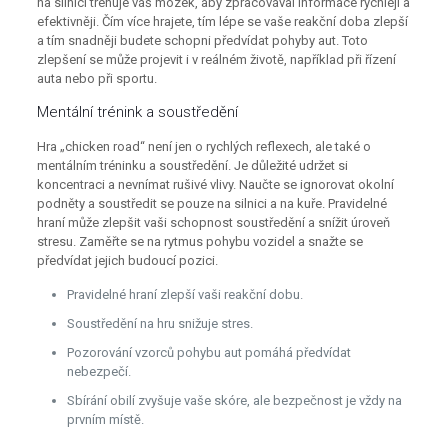
na silnici trénuje váš mozek, aby zpracovával informace rychleji a
efektivněji. Čím více hrajete, tím lépe se vaše reakční doba zlepší
a tím snadněji budete schopni předvídat pohyby aut. Toto
zlepšení se může projevit i v reálném životě, například při řízení
auta nebo při sportu.
Mentální trénink a soustředění
Hra „chicken road“ není jen o rychlých reflexech, ale také o
mentálním tréninku a soustředění. Je důležité udržet si
koncentraci a nevnímat rušivé vlivy. Naučte se ignorovat okolní
podněty a soustředit se pouze na silnici a na kuře. Pravidelné
hraní může zlepšit vaši schopnost soustředění a snížit úroveň
stresu. Zaměřte se na rytmus pohybu vozidel a snažte se
předvídat jejich budoucí pozici.
Pravidelné hraní zlepší vaši reakční dobu.
Soustředění na hru snižuje stres.
Pozorování vzorců pohybu aut pomáhá předvídat
nebezpečí.
Sbírání obilí zvyšuje vaše skóre, ale bezpečnost je vždy na
prvním místě.