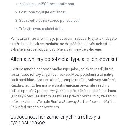
Začněte na nižší úrovni obtížnosti.
Postupně zvyšujte obtížnost.
Soustřeďte se na vzorce pohybu aut.
Trénujte svou reakční dobu.
Pamatujte si, že cílem hry je především zábava. Hrajte tak, abyste
si užili hru a bavili se. Netlačte se do něčeho, co vás nebaví, a
vyberte si úroveň obtížnosti, která vám nejvíce vyhovuje.
Alternativní hry podobného typu a jejich srovnání
Existuje mnoho her podobného typu jako „chicken road“, které
testují vaše reflexy a rychlost reakce. Mezi populární alternativy
patří například „Crossy Road“, „Temple Run“ a „Subway Surfers“.
Každá z těchto her má své vlastní unikátní prvky, ale všechny
sdílejí společný princip: vyhýbání se překážkám a sbírání odměn.
„Crossy Road“ se liší tím, že musíte překračovat silnici, železnici
a řeku, zatímco „Temple Run“ a „Subway Surfers“ se zaměřují na
únik před pronásledovatelem.
Budoucnost her zaměřených na reflexy a
rychlost reakce