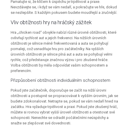
Pamatujte si, že klíčem k úspěchu je trpělivost a praxe.
Nevzdávejte se, i když se vám nedaří, a pokračujte ve hře, dokud
se nezlepšíte. S každým pokusem budete moudřejší a zručnější.
Vliv obtížnosti hry na hráčský zážitek
Hra „chicken road“ obvykle nabízí různé úrovně obtížnosti, které
ovlivňují rychlost aut a jejich frekvenci. Na nižších úrovních
obtížnosti je silnice méně frekventovaná a auta se pohybují
pomaleji, což usnadňuje hru pro začátečníky. Na vyšších
úrovních obtížnosti je silnice plná aut a auta se pohybují velmi
rychle, což představuje značnou výzvu i pro zkušené hráče.
Volba obtížnosti by měla odpovídat vašim schopnostem a
preferencím.
Přizpůsobení obtížnosti individuálním schopnostem
Pokud jste začátečník, doporučuje se začít na nižší úrovni
obtížnosti a postupně se propracovávat k vyšším úrovním, jak se
budete zdokonalovat. Netrapte se, pokud se vám nedaří hned na
začátku. Hra vyžaduje trpělivost a praxi. Pokud jste zkušený hráč,
můžete si rovnou vybrat vyšší úroveň obtížnosti a otestovat své
schopnosti. Nenechte se odradit počátečními neúspěchy a
snažte se zlepšovat své dovednosti.