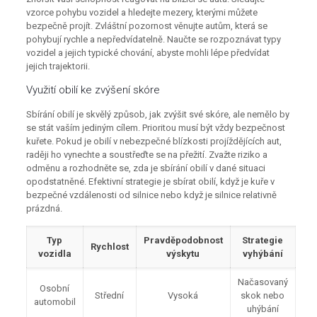
vzorce pohybu vozidel a hledejte mezery, kterými můžete
bezpečně projít. Zvláštní pozornost věnujte autům, která se
pohybují rychle a nepředvídatelně. Naučte se rozpoznávat typy
vozidel a jejich typické chování, abyste mohli lépe předvídat
jejich trajektorii.
Využití obilí ke zvýšení skóre
Sbírání obilí je skvělý způsob, jak zvýšit své skóre, ale nemělo by
se stát vaším jediným cílem. Prioritou musí být vždy bezpečnost
kuřete. Pokud je obilí v nebezpečné blízkosti projíždějících aut,
raději ho vynechte a soustřeďte se na přežití. Zvažte riziko a
odměnu a rozhodněte se, zda je sbírání obilí v dané situaci
opodstatněné. Efektivní strategie je sbírat obilí, když je kuře v
bezpečné vzdálenosti od silnice nebo když je silnice relativně
prázdná.
Typ
Pravděpodobnost
Strategie
Rychlost
vozidla
výskytu
vyhýbání
Načasovaný
Osobní
Střední
Vysoká
skok nebo
automobil
uhýbání