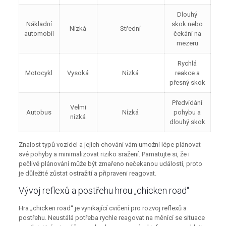
Dlouhý
Nákladní
skok nebo
Nízká
Střední
automobil
čekání na
mezeru
Rychlá
Motocykl
Vysoká
Nízká
reakce a
přesný skok
Předvídání
Velmi
Autobus
Nízká
pohybu a
nízká
dlouhý skok
Znalost typů vozidel a jejich chování vám umožní lépe plánovat
své pohyby a minimalizovat riziko sražení. Pamatujte si, že i
pečlivé plánování může být zmařeno nečekanou událostí, proto
je důležité zůstat ostražití a připraveni reagovat.
Vývoj reflexů a postřehu hrou „chicken road“
Hra „chicken road“ je vynikající cvičení pro rozvoj reflexů a
postřehu. Neustálá potřeba rychle reagovat na měnící se situace