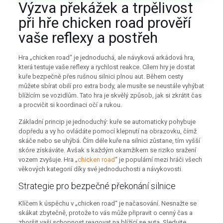
Výzva překážek a trpělivost
při hře chicken road prověří
vaše reflexy a postřeh
Hra „chicken road“ je jednoduchá, ale návyková arkádová hra,
která testuje vaše reflexy a rychlost reakce. Cílem hry je dostat
kuře bezpečně přes rušnou silnici plnou aut. Během cesty
můžete sbírat obilí pro extra body, ale musíte se neustále vyhýbat
blížícím se vozidlům. Tato hra je skvělý způsob, jak si zkrátit čas
a procvičit si koordinaci očí a rukou.
Základní princip je jednoduchý: kuře se automaticky pohybuje
dopředu a vy ho ovládáte pomocí klepnutí na obrazovku, čímž
skáče nebo se uhýbá. Čím déle kuře na silnici zůstane, tím vyšší
skóre získáváte. Avšak s každým okamžikem se riziko sražení
vozem zvyšuje. Hra „
chicken road
“ je populární mezi hráči všech
věkových kategorií díky své jednoduchosti a návykovosti.
Strategie pro bezpečné překonání silnice
Klíčem k úspěchu v „chicken road“ je načasování. Nesnažte se
skákat zbytečně, protože to vás může připravit o cenný čas a
zhoršit vaši schopnost reagovat na blížící se auta. Sledujte