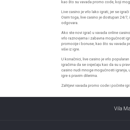
kao što su vavada promo code, koji mogu
Live casino je vrlo lako igrati, jer se igra
Osim toga, live casino je dostupan 24/7, 
odgovara.
Ako ste novi igrač u vavada online casino
vrlo raznovjerna i zabavna mogućnost ig
promocije i bonuse, kao što su vavada 
više iz igre.
U konačnici, live casino je vrlo popularan
igračima da se osjećaju kao da su u prav
casino nudi mnoge mogućnosti igranja, ukl
igre s pravim dilerima.
Zahtjevi vavada promo code i počnite igra
Vila M