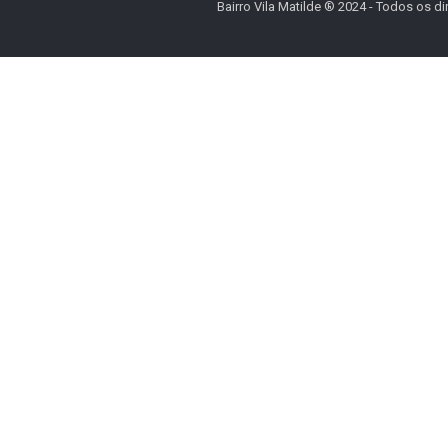
Bairro Vila Matilde ® 2024 - Todos os di