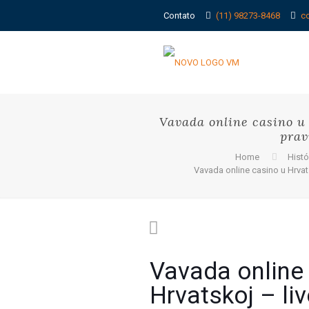
Contato
(11) 98273-8468
c
Vavada online casino u 
prav
Home
Histó
Vavada online casino u Hrvats
Vavada online
Hrvatskoj – liv