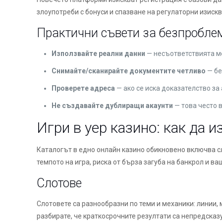
злоупотреби с бонуси и спазване на регулаторни изискв
Практични съвети за безпробл
Използвайте реални данни
— несъответствията ме
Снимайте/сканирайте документите четливо
— бе
Проверете адреса
— ако се иска доказателство за 
Не създавайте дублиращи акаунти
— това често 
Игри в yep казино: как да
Каталогът в едно онлайн казино обикновено включва сло
темпото на игра, риска от бърза загуба на банкрол и ва
Слотове
Слотовете са разнообразни по теми и механики: линии, 
разбирате, че краткосрочните резултати са непредсказу