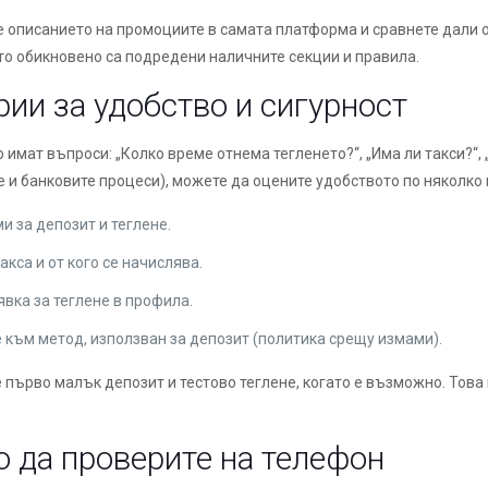
е описанието на промоциите в самата платформа и сравнете дали о
то обикновено са подредени наличните секции и правила.
рии за удобство и сигурност
 имат въпроси: „Колко време отнема тегленето?“, „Има ли такси?“,
е и банковите процеси), можете да оцените удобството по няколко 
 за депозит и теглене.
акса и от кого се начислява.
вка за теглене в профила.
е към метод, използван за депозит (политика срещу измами).
 първо малък депозит и тестово теглене, когато е възможно. Това
 да проверите на телефон