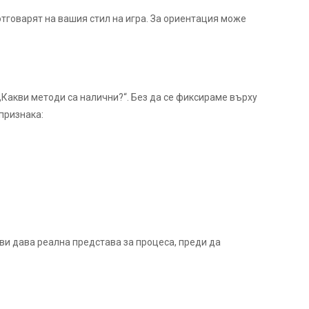
тговарят на вашия стил на игра. За ориентация може
 „Какви методи са налични?“. Без да се фиксираме върху
признака:
 ви дава реална представа за процеса, преди да