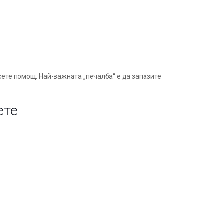
рсете помощ. Най-важната „печалба“ е да запазите
ете