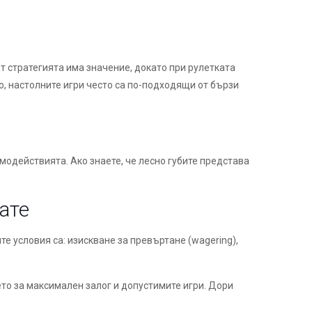
т стратегията има значение, докато при рулетката
по, настолните игри често са по-подходящи от бързи
имодействията. Ако знаете, че лесно губите представа
кате
е условия са: изискване за превъртане (wagering),
то за максимален залог и допустимите игри. Дори
.