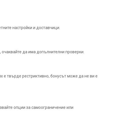
етните настройки и доставчици.
, очаквайте да има допълнителни проверки.
ях е твърде рестриктивно, бонусът може да не ви е
лзвайте опции за самоограничение или