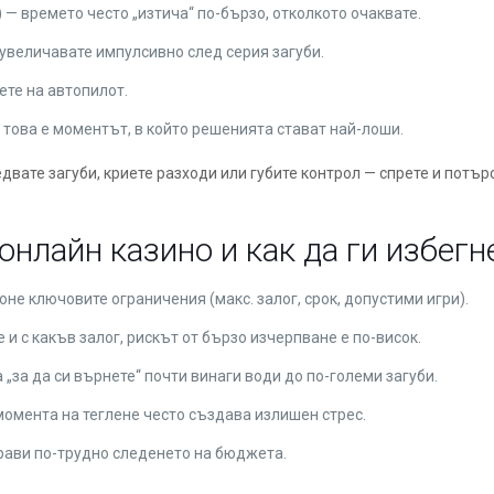
— времето често „изтича“ по-бързо, отколкото очаквате.
 увеличавате импулсивно след серия загуби.
ете на автопилот.
— това е моментът, в който решенията стават най-лоши.
двате загуби, криете разходи или губите контрол — спрете и потъ
онлайн казино и как да ги избегн
оне ключовите ограничения (макс. залог, срок, допустими игри).
 и с какъв залог, рискът от бързо изчерпване е по-висок.
„за да си върнете“ почти винаги води до по-големи загуби.
момента на теглене често създава излишен стрес.
рави по-трудно следенето на бюджета.