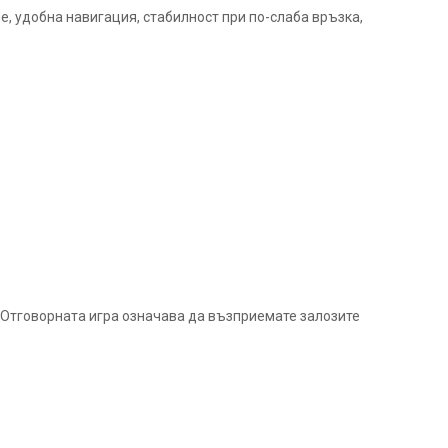
, удобна навигация, стабилност при по-слаба връзка,
. Отговорната игра означава да възприемате залозите