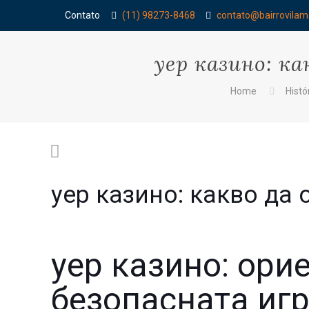
Contato
(11) 98273-8468
contato@bairrovilam
yep казино: ка
Home
Histó
yep казино: какво да 
yep казино: ори
безопасната иг