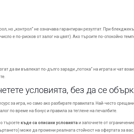
ол, но „контрол“ не означава гарантиран резултат. При блекджекъ
число е по-рисков от залог на цвят). Ако търсите по-спокойно тем
огат да ви въвлекат по-дълго заради „потока“ на играта и чат вза
те.
четете условията, без да се обър
урс за игра, но само ако разбирате правилата. Най-често срещанит
алог по време на бонус и правила за теглене на печалбите.
во търсете
къде са описани условията
и започнете от ограничение
ъртането) може да промени реалната стойност на офертата за вас