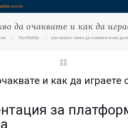
atilde.com.br
кво да очаквате и как да игр
rias
Vila Matilde
yep казино: какво да очаквате и как да 
очаквате и как да играете
ентация за платформ
ра