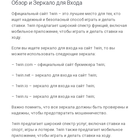
Обзор и Зеркало для Входа
Официальный сайт 1win – это лучшее место для тех, кто
ищет надежный и безопасный способ играть и делать
ставки. 1win предлагает широкий спектр функций, включая
мобильное приложение, чтобы играть и делать ставки на
ходу.
Если вы ищете зеркало для входа на сайт 1win, то вы
можете использовать следующие зеркала:
– 1win.com – официальный сайт букмекера 1win;
– 1win.net – зеркало для входа на сайт 1win;
– 1win.io – зеркало для входа на сайт 1win;
– 1win.ru – зеркало для входа на сайт 1win;
Важно помнить, что все зеркала должны быть проверены и
надежны, чтобы предотвратить мошенничество.
1win предлагает широкий спектр услуг, включая ставки на
спорт, игры и лотереи. 1win также предлагает мобильное
приложение, чтобы играть и делать ставки на ходу.