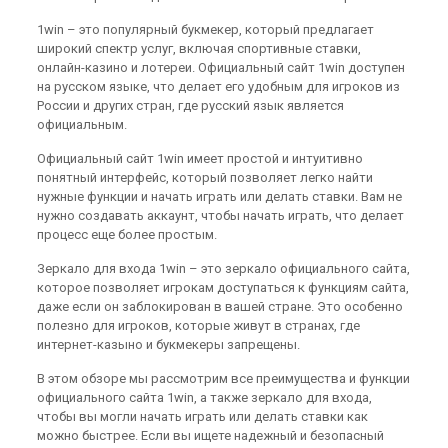
1win – это популярный букмекер, который предлагает
широкий спектр услуг, включая спортивные ставки,
онлайн-казино и лотереи. Официальный сайт 1win доступен
на русском языке, что делает его удобным для игроков из
России и других стран, где русский язык является
официальным.
Официальный сайт 1win имеет простой и интуитивно
понятный интерфейс, который позволяет легко найти
нужные функции и начать играть или делать ставки. Вам не
нужно создавать аккаунт, чтобы начать играть, что делает
процесс еще более простым.
Зеркало для входа 1win – это зеркало официального сайта,
которое позволяет игрокам доступаться к функциям сайта,
даже если он заблокирован в вашей стране. Это особенно
полезно для игроков, которые живут в странах, где
интернет-казыно и букмекеры запрещены.
В этом обзоре мы рассмотрим все преимущества и функции
официального сайта 1win, а также зеркало для входа,
чтобы вы могли начать играть или делать ставки как
можно быстрее. Если вы ищете надежный и безопасный