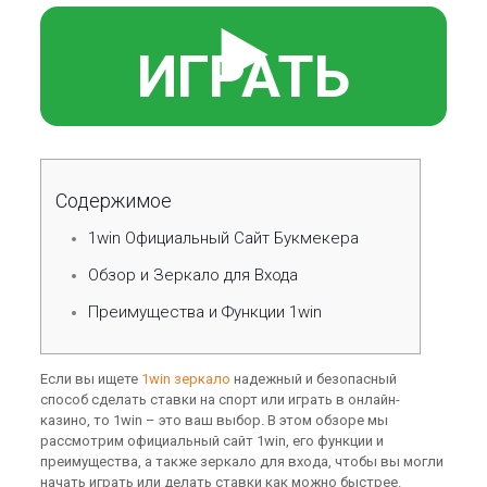
▶️
ИГРАТЬ
Содержимое
1win Официальный Сайт Букмекера
Обзор и Зеркало для Входа
Преимущества и Функции 1win
Если вы ищете
1win зеркало
надежный и безопасный
способ сделать ставки на спорт или играть в онлайн-
казино, то 1win – это ваш выбор. В этом обзоре мы
рассмотрим официальный сайт 1win, его функции и
преимущества, а также зеркало для входа, чтобы вы могли
начать играть или делать ставки как можно быстрее.