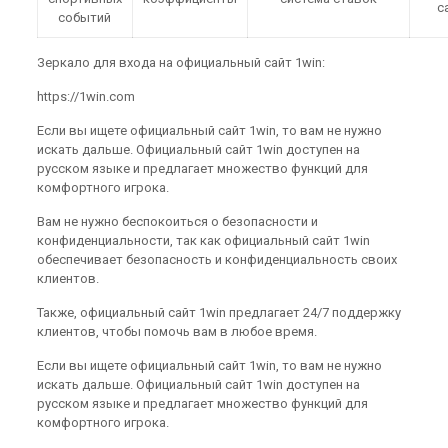
с
событий
Зеркало для входа на официальный сайт 1win:
https://1win.com
Если вы ищете официальный сайт 1win, то вам не нужно
искать дальше. Официальный сайт 1win доступен на
русском языке и предлагает множество функций для
комфортного игрока.
Вам не нужно беспокоиться о безопасности и
конфиденциальности, так как официальный сайт 1win
обеспечивает безопасность и конфиденциальность своих
клиентов.
Также, официальный сайт 1win предлагает 24/7 поддержку
клиентов, чтобы помочь вам в любое время.
Если вы ищете официальный сайт 1win, то вам не нужно
искать дальше. Официальный сайт 1win доступен на
русском языке и предлагает множество функций для
комфортного игрока.