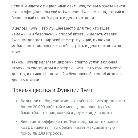
Если вы ищете официальный сайт 1win, то вы можете найти
его на официальном сайте 1win.com. 1win – это надежный и
безопасный способ играть и делать ставки.
В целом, 1win – это лучшее место для тех, кто ищет
надежный и безопасный способ играть и делать ставки.
1win предлагает широкий спектр функций, включая
мобильное приложение, чтобы играть и делать ставки на
ходу.
Также, 1win предлагает широкий спектр услуг, включая
ставки на спорт, игры и лотереи. 1win – это лучшее место
для тех, кто ищет надежный и безопасный способ играть и
делать ставки.
Преимущества и Функции 1win
Большой выбор спортивных событий: 1win предлагает
более 20 000 событий в месяц, включая футбол,
баскетбол, теннис, хоккей и другие виды спорта.
Высокие коэффициенты: 1win предлагает высокие
коэффициенты, что обеспечивает максимальную
прибыль для игроков.