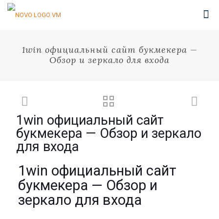
1win официальный сайт букмекера —
Обзор и зеркало для входа
1win официальный сайт
букмекера — Обзор и зеркало
для входа
1win официальный сайт
букмекера — Обзор и
зеркало для входа