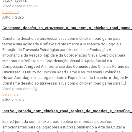
szybki zysk i
[…]
Você gosta disso?
0
Leia mais
julho 7, 2026
Constante_desafio_ao_atravessar_a_rua_com_o_chicken_road_game_
Constante desafio ao atravessar a rua com o chicken road game para
testar a sua agilidade e reflexos rapidamente A Mecânica do Jogo e a
Emoção da Travessia Estratégias para Maximizar a Pontuação A
Importância da Reação Rápida e da Coordenação Visual Exercícios para
Melhorar os Reflexos e a Coordenação Visual O Apelo Social e a
Competição Amigável A Importância das Comunidades Online e Fóruns de
Discussão O Futuro do Chicken Road Game e as Possíveis Evoluções
Novas Abordagens na Jogabilidade e Experiência do Usuário 🔥 Jogue ▶️
Constante desafio ao atravessar a rua com o chicken road game para
[…]
Você gosta disso?
0
Leia mais
julho 7, 2026
Incrível_jornada_com_chicken_road_repleta_de_moedas_e_desafios
Incrível jornada com chicken road, repleta de moedas e desafios
emocionantes para os jogadores astutos Dominando a Arte de Cruzar a