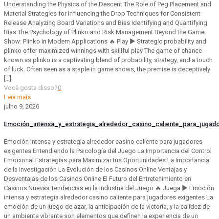
Understanding the Physics of the Descent The Role of Peg Placement and
Material Strategies for Influencing the Drop Techniques for Consistent
Release Analyzing Board Variations and Bias Identifying and Quantifying
Bias The Psychology of Plinko and Risk Management Beyond the Game
Show: Plinko in Modern Applications 🔥 Play ▶️ Strategic probability and
plinko offer maximized winnings with skillful play The game of chance
known as plinko is a captivating blend of probability, strategy, and a touch
of luck. Often seen as a staple in game shows, the premise is deceptively
[…]
Você gosta disso?
0
Leia mais
julho 9, 2026
Emoción_intensa_y_estrategia_alrededor_casino_caliente_para_jugad
Emoción intensa y estrategia alrededor casino caliente para jugadores
exigentes Entendiendo la Psicología del Juego La Importancia del Control
Emocional Estrategias para Maximizar tus Oportunidades La Importancia
de la Investigación La Evolución de los Casinos Online Ventajas y
Desventajas de los Casinos Online El Futuro del Entretenimiento en
Casinos Nuevas Tendencias en la Industria del Juego 🔥 Juega ▶️ Emoción
intensa y estrategia alrededor casino caliente para jugadores exigentes La
emoción de un juego de azar, la anticipación de la victoria, y la calidez de
un ambiente vibrante son elementos que definen la experiencia de un