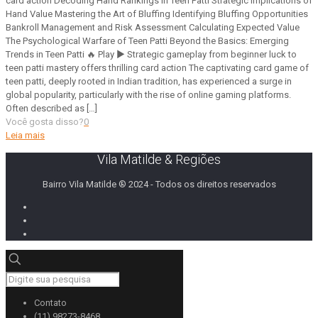
card action Decoding Hand Rankings in Teen Patti Strategic Implications of
Hand Value Mastering the Art of Bluffing Identifying Bluffing Opportunities
Bankroll Management and Risk Assessment Calculating Expected Value
The Psychological Warfare of Teen Patti Beyond the Basics: Emerging
Trends in Teen Patti 🔥 Play ▶️ Strategic gameplay from beginner luck to
teen patti mastery offers thrilling card action The captivating card game of
teen patti, deeply rooted in Indian tradition, has experienced a surge in
global popularity, particularly with the rise of online gaming platforms.
Often described as
[…]
Você gosta disso?
0
Leia mais
Vila Matilde & Regiões
Bairro Vila Matilde ® 2024 - Todos os direitos reservados
Contato
(11) 98273-8468