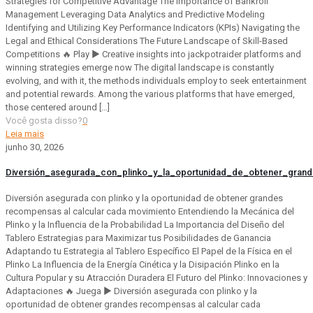
Strategies for Competitive Advantage The Importance of Bankroll
Management Leveraging Data Analytics and Predictive Modeling
Identifying and Utilizing Key Performance Indicators (KPIs) Navigating the
Legal and Ethical Considerations The Future Landscape of Skill-Based
Competitions 🔥 Play ▶️ Creative insights into jackpotraider platforms and
winning strategies emerge now The digital landscape is constantly
evolving, and with it, the methods individuals employ to seek entertainment
and potential rewards. Among the various platforms that have emerged,
those centered around
[…]
Você gosta disso?
0
Leia mais
junho 30, 2026
Diversión_asegurada_con_plinko_y_la_oportunidad_de_obtener_gra
Diversión asegurada con plinko y la oportunidad de obtener grandes
recompensas al calcular cada movimiento Entendiendo la Mecánica del
Plinko y la Influencia de la Probabilidad La Importancia del Diseño del
Tablero Estrategias para Maximizar tus Posibilidades de Ganancia
Adaptando tu Estrategia al Tablero Específico El Papel de la Física en el
Plinko La Influencia de la Energía Cinética y la Disipación Plinko en la
Cultura Popular y su Atracción Duradera El Futuro del Plinko: Innovaciones y
Adaptaciones 🔥 Juega ▶️ Diversión asegurada con plinko y la
oportunidad de obtener grandes recompensas al calcular cada