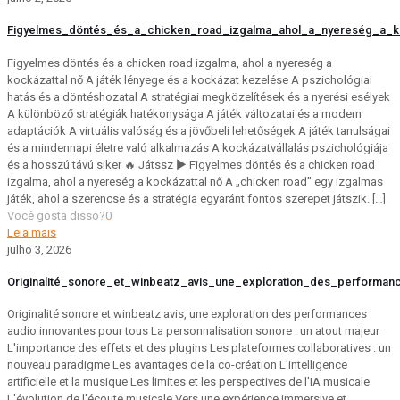
Figyelmes_döntés_és_a_chicken_road_izgalma_ahol_a_nyereség_a_k
Figyelmes döntés és a chicken road izgalma, ahol a nyereség a
kockázattal nő A játék lényege és a kockázat kezelése A pszichológiai
hatás és a döntéshozatal A stratégiai megközelítések és a nyerési esélyek
A különböző stratégiák hatékonysága A játék változatai és a modern
adaptációk A virtuális valóság és a jövőbeli lehetőségek A játék tanulságai
és a mindennapi életre való alkalmazás A kockázatvállalás pszichológiája
és a hosszú távú siker 🔥 Játssz ▶️ Figyelmes döntés és a chicken road
izgalma, ahol a nyereség a kockázattal nő A „chicken road” egy izgalmas
játék, ahol a szerencse és a stratégia egyaránt fontos szerepet játszik.
[…]
Você gosta disso?
0
Leia mais
julho 3, 2026
Originalité_sonore_et_winbeatz_avis_une_exploration_des_performan
Originalité sonore et winbeatz avis, une exploration des performances
audio innovantes pour tous La personnalisation sonore : un atout majeur
L'importance des effets et des plugins Les plateformes collaboratives : un
nouveau paradigme Les avantages de la co-création L'intelligence
artificielle et la musique Les limites et les perspectives de l'IA musicale
L'évolution de l'écoute musicale Vers une expérience immersive et