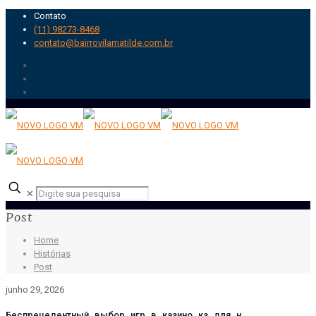
Contato
(11) 98273-8468
contato@bairrovilamatilde.com.br
✕
Post
Home
Histórias
Post
junho 29, 2026
Беспрецедентный_выбор_игр_в_казино_кз_для_н