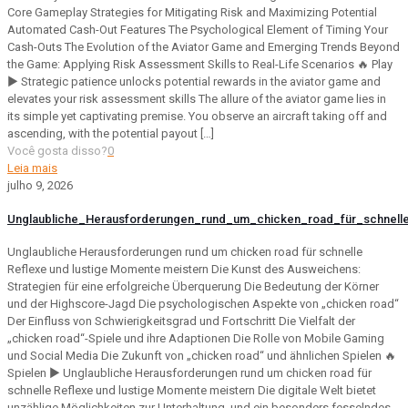
Core Gameplay Strategies for Mitigating Risk and Maximizing Potential
Automated Cash-Out Features The Psychological Element of Timing Your
Cash-Outs The Evolution of the Aviator Game and Emerging Trends Beyond
the Game: Applying Risk Assessment Skills to Real-Life Scenarios 🔥 Play
▶️ Strategic patience unlocks potential rewards in the aviator game and
elevates your risk assessment skills The allure of the aviator game lies in
its simple yet captivating premise. You observe an aircraft taking off and
ascending, with the potential payout
[…]
Você gosta disso?
0
Leia mais
julho 9, 2026
Unglaubliche_Herausforderungen_rund_um_chicken_road_für_schnell
Unglaubliche Herausforderungen rund um chicken road für schnelle
Reflexe und lustige Momente meistern Die Kunst des Ausweichens:
Strategien für eine erfolgreiche Überquerung Die Bedeutung der Körner
und der Highscore-Jagd Die psychologischen Aspekte von „chicken road“
Der Einfluss von Schwierigkeitsgrad und Fortschritt Die Vielfalt der
„chicken road“-Spiele und ihre Adaptionen Die Rolle von Mobile Gaming
und Social Media Die Zukunft von „chicken road“ und ähnlichen Spielen 🔥
Spielen ▶️ Unglaubliche Herausforderungen rund um chicken road für
schnelle Reflexe und lustige Momente meistern Die digitale Welt bietet
unzählige Möglichkeiten zur Unterhaltung, und ein besonders fesselndes