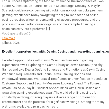
Login Process Optimizing the Mobile Experience The Importance of Two-
Factor Authentication Future Trends in Casino Login Security 🔥 Play ▶️
Strategic guidance concerning wild robin casino login unlocks premium
gaming experiences today Navigating the digital landscape of online
casinos requires a keen understanding of access procedures, and the
process of a wild robin casino login is a prime example. Ensuring a
seamless entry into a preferred
[…]
Você gosta disso?
0
Leia mais
julho 3, 2026
Excellent_opportunities_with_Ozwin_Casino_and_rewarding_gaming_e
Excellent opportunities with Ozwin Casino and rewarding gaming
experiences await Exploring the Game Library at Ozwin Casino Specialty
Games and Live Dealer Options Bonuses and Promotions at Ozwin Casino
Wagering Requirements and Bonus Terms Banking Options and
Withdrawal Processes Withdrawal Timeframes and Verification Procedures
Customer Support and Security Measures Looking Ahead: The Future of
Ozwin Casino 🔥 Play ▶️ Excellent opportunities with Ozwin Casino and
rewarding gaming experiences await The world of online casinos is
constantly evolving, offering players a diverse range of options for
entertainment and the potential for significant winnings. Among the many
platforms available, ozwin casino has
[…]